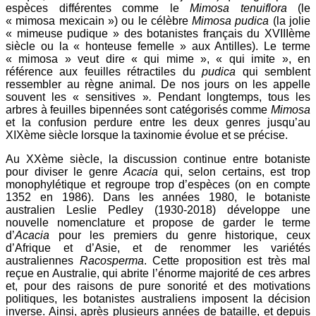
espèces différentes comme le
Mimosa tenuiflora
(le
« mimosa mexicain ») ou le célèbre
Mimosa pudica
(la jolie
« mimeuse pudique » des botanistes français du XVIIIème
siècle ou la « honteuse femelle » aux Antilles). Le terme
« mimosa » veut dire « qui mime », « qui imite », en
référence aux feuilles rétractiles du
pudica
qui semblent
ressembler au règne animal
.
De nos jours on les appelle
souvent les « sensitives »
.
Pendant longtemps, tous les
arbres à feuilles bipennées sont catégorisés comme
Mimosa
et la confusion perdure entre les deux genres jusqu’au
XIXème siècle lorsque la taxinomie évolue et se précise.
Au XXème siècle, la discussion continue entre botaniste
pour diviser le genre
Acacia
qui, selon certains, est trop
monophylétique et regroupe trop d’espèces (on en compte
1352 en 1986). Dans les années 1980, le botaniste
australien Leslie Pedley (1930-2018) développe une
nouvelle nomenclature et propose de garder le terme
d’
Acacia
pour les premiers du genre historique, ceux
d’Afrique et d’Asie, et de renommer les variétés
australiennes
Racosperma
. Cette proposition est très mal
reçue en Australie, qui abrite l’énorme majorité de ces arbres
et, pour des raisons de pure sonorité et des motivations
politiques, les botanistes australiens imposent la décision
inverse. Ainsi, après plusieurs années de bataille, et depuis