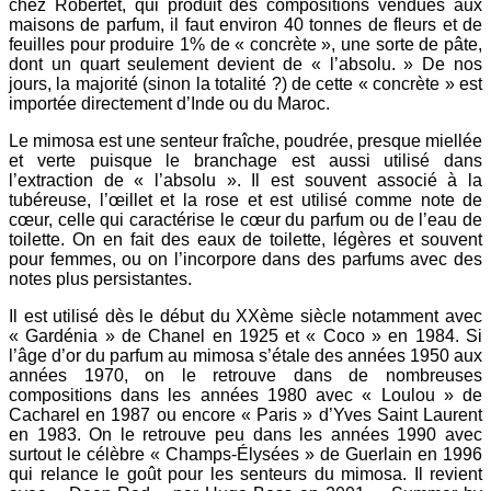
chez Robertet, qui produit des compositions vendues aux
maisons de parfum, il faut environ 40 tonnes de fleurs et de
feuilles pour produire 1% de « concrète », une sorte de pâte,
dont un quart seulement devient de « l’absolu. » De nos
jours, la majorité (sinon la totalité ?) de cette « concrète » est
importée directement d’Inde ou du Maroc.
Le mimosa est une senteur fraîche, poudrée, presque miellée
et verte puisque le branchage est aussi utilisé dans
l’extraction de « l’absolu ». Il est souvent associé à la
tubéreuse, l’œillet et la rose et est utilisé comme note de
cœur, celle qui caractérise le cœur du parfum ou de l’eau de
toilette. On en fait des eaux de toilette, légères et souvent
pour femmes, ou on l’incorpore dans des parfums avec des
notes plus persistantes.
Il est utilisé dès le début du XXème siècle notamment avec
« Gardénia » de Chanel en 1925 et « Coco » en 1984. Si
l’âge d’or du parfum au mimosa s’étale des années 1950 aux
années 1970, on le retrouve dans de nombreuses
compositions dans les années 1980 avec « Loulou » de
Cacharel en 1987 ou encore « Paris » d’Yves Saint Laurent
en 1983. On le retrouve peu dans les années 1990 avec
surtout le célèbre « Champs-Élysées » de Guerlain en 1996
qui relance le goût pour les senteurs du mimosa. Il revient