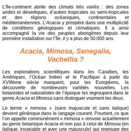
L’île-continent abrite des climats très variés : des zones
arides et désertiques, d’autres tropicales ou semi-tropicales
et des régions océaniques, continentales et
méditerranéennes. L’
Acacia
y prospère dans une multiplicité
de conditions géologiques et climatiques. Il a ainsi
accompagné la vie des peuples aborigènes depuis leur
première installation sur l’île, il y a plus de 50.000 ans.
Acacia, Mimosa, Senegalia,
Vachellia ?
Les explorations scientifiques dans les Caraïbes, les
Amériques, l’Océan Indien et le Pacifique à partir du
XVIIIème siècle marquent, pour les Européens, la
découverte de nombreuses variétés nouvelles. Les
botanistes et naturalistes de l’époque les regroupent dans le
genre
Acacia
et
Mimosa
sans distinguer vraiment les deux.
Le terme « mimosa » (sans majuscule et sans italique)
devient générique dans le langage courant. Pourtant, ce que
l’on appelle communément « mimosa » renvoie actuellement
au genre botanique
Acacia
et non pas à celui de
Mimosa
(en
italique, invariable et avec une majuscule) qui regroupe des