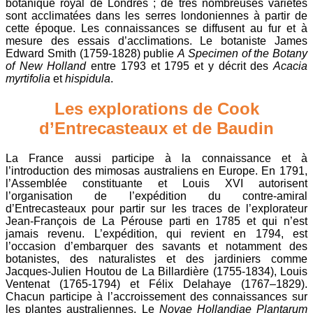
botanique royal de Londres ; de très nombreuses variétés
sont acclimatées dans les serres londoniennes à partir de
cette époque. Les connaissances se diffusent au fur et à
mesure des essais d’acclimations. Le botaniste James
Edward Smith (1759-1828) publie
A Specimen of the Botany
of New Holland
entre 1793 et 1795 et y décrit des
Acacia
myrtifolia
et
hispidula
.
Les explorations de Cook
d’Entrecasteaux et de Baudin
La France aussi participe à la connaissance et à
l’introduction des mimosas australiens en Europe. En 1791,
l’Assemblée constituante et Louis XVI autorisent
l’organisation de l’expédition du contre-amiral
d’Entrecasteaux pour partir sur les traces de l’explorateur
Jean-François de La Pérouse parti en 1785 et qui n’est
jamais revenu. L’expédition, qui revient en 1794, est
l’occasion d’embarquer des savants et notamment des
botanistes, des naturalistes et des jardiniers comme
Jacques-Julien Houtou de La Billardière (1755-1834), Louis
Ventenat (1765-1794) et Félix Delahaye (1767–1829).
Chacun participe à l’accroissement des connaissances sur
les plantes australiennes. Le
Novae Hollandiae Plantarum