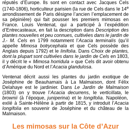
réputés d’Europe. Ils sont en contact avec Jacques Cels
e
(1740-1806), horticulteur parisien (la rue de Cels dans le 14
arrondissement de Paris désigne l’ancien l’emplacement de
sa pépinière) qui fait pousser les premiers mimosas en
France. Louis Ventenat, qui a participé à l’expédition
d’Entrecasteaux, en fait la description dans
Description des
plantes nouvelles et peu connues, cultivées dans le jardin de
J.- M. Cels
en 1799 notamment l’
Acacia terminalis
(qu’il
appelle
Mimosa botrycephala
et que Cels possède des
Anglais depuis 1792) et le
linifolia
. Dans
Choix de plantes,
dont la plupart sont cultivées dans le jardin de Cels
en 1803,
il y décrit le «
Mimosa horridula »
que Cels dit avoir obtenu
d’Amérique du Nord et l’
Acacia glandulosa
.
Ventenat décrit aussi les plantes du jardin exotique de
Joséphine de Beauharnais à La Malmaison, dont Félix
Delahaye est le jardinier. Dans
Le Jardin de Malmaison
(1803) on y trouve l’
Acacia
decurrens
, le
verticillata
, le
brownii
(à l’époque,
juniperina
) et le
longifolia
. Napoléon,
exilé à Sainte-Hélène à partir de 1815, y introduit l’
Acacia
longifolia
en souvenir de Joséphine et du château de la
Malmaison.
Les mimosas sur la Côte d’Azur