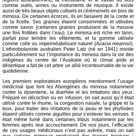
comme outils, armes ou instruments de musique. Il existe
aussi de très beaux objets cultuels et cérémoniels en bois de
mimosa. De certaines écorces, ils en faisaient de la corde et
de la ficelle. Ses graines étaient consommées et utilisées
comme savon (certaines graines produisent de la mousse
une fois frottées dans l’eau). Le mimosa est riche en tanin,
parfait pour teindre les vêtements, et la gomme utilisée
comme colle ou imperméabilisant naturel (
Acacia mearnsii
).
L’ethnobotaniste australien Peter Latz (né en 1941) insiste
particulièrement sur l’importance du mimosa dans la vie des
indigènes du centre de l’Australie où le climat aride et
désertique a fait de cet arbre un allié incontournable de la vie
quotidienne.
Les premiers explorateurs européens mentionnent l’usage
médicinal que font les Aborigènes du mimosa notamment
contre la dysenterie, la diarrhée et les irritations des yeux.
Préparé en décoction ou en infusion, on sait aussi qu’il était
utilisé contre le rhume, la congestion nasale, la grippe et la
toux, pour traiter des irritations de la peau et les phyllodes
étaient utilisés comme aiguilles pour s’enlever les verrues. Il
était même fumé dans certaines tribus notamment par les
femmes après leur accouchement. De nos jours, l’efficacité
de ces usages médicinaux n’est pas avérée, mais on sait
que certains mimosas produisent des toxines toxiques ;