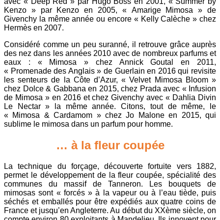
avec « Deep Red » par Hugo Boss en 2001, « Summer by
Kenzo » par Kenzo en 2005, « Amarige Mimosa » de
Givenchy la même année ou encore « Kelly Calèche » chez
Hermès en 2007.
Considéré comme un peu suranné, il retrouve grâce auprès
des nez dans les années 2010 avec de nombreux parfums et
eaux : « Mimosa » chez Annick Goutal en 2011,
« Promenade des Anglais » de Guerlain en 2016 qui revisite
les senteurs de la Côte d’Azur, « Velvet Mimosa Bloom »
chez Dolce & Gabbana en 2015, chez Prada avec « Infusion
de Mimosa » en 2016 et chez Givenchy avec « Dahlia Divin
Le Nectar » la même année. Citons, tout de même, le
« Mimosa & Cardamom » chez Jo Malone en 2015, qui
sublime le mimosa dans un parfum pour homme.
… à la fleur coupée
La technique du forçage, découverte fortuite vers 1882,
permet le développement de la fleur coupée, spécialité des
communes du massif de Tanneron. Les bouquets de
mimosas sont « forcés » à la vapeur ou à l’eau tiède, puis
séchés et emballés pour être expédiés aux quatre coins de
France et jusqu’en Angleterre. Au début du XXème siècle, on
compte environ 80 exploitants à Mandelieu. Ils innovent pour