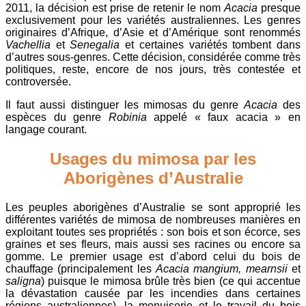
2011, la décision est prise de retenir le nom
Acacia
presque
exclusivement pour les variétés australiennes. Les genres
originaires d’Afrique, d’Asie et d’Amérique sont renommés
Vachellia
et
Senegalia
et certaines variétés tombent dans
d’autres sous-genres. Cette décision, considérée comme très
politiques, reste, encore de nos jours, très contestée et
controversée.
Il faut aussi distinguer les mimosas du genre
Acacia
des
espèces du genre
Robinia
appelé « faux acacia » en
langage courant.
Usages du mimosa par les
Aborigènes d’Australie
Les peuples aborigènes d’Australie se sont approprié les
différentes variétés de mimosa de nombreuses manières en
exploitant toutes ses propriétés : son bois et son écorce, ses
graines et ses fleurs, mais aussi ses racines ou encore sa
gomme. Le premier usage est d’abord celui du bois de
chauffage (principalement les
Acacia mangium, mearnsii
et
saligna
) puisque le mimosa brûle très bien (ce qui accentue
la dévastation causée par les incendies dans certaines
régions australiennes), la menuiserie et le travail du bois