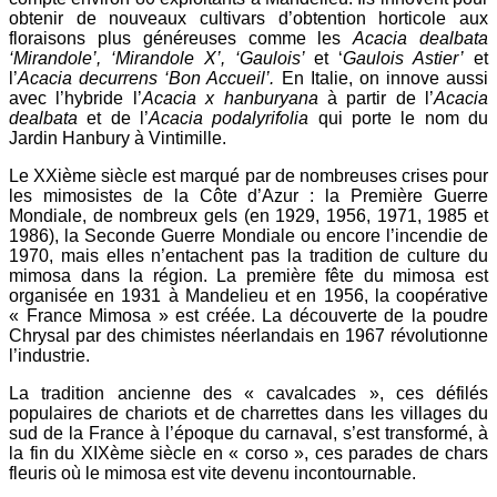
obtenir de nouveaux cultivars d’obtention horticole aux
floraisons plus généreuses comme les
Acacia dealbata
‘Mirandole’, ‘Mirandole X’, ‘Gaulois’
et ‘
Gaulois Astier’
et
l’
Acacia decurrens ‘Bon Accueil’.
En Italie, on innove aussi
avec l’hybride l’
Acacia x hanburyana
à partir de l’
Acacia
dealbata
et de l’
Acacia podalyrifolia
qui porte le nom du
Jardin Hanbury à Vintimille.
Le XXième siècle est marqué par de nombreuses crises pour
les mimosistes de la Côte d’Azur : la Première Guerre
Mondiale, de nombreux gels (en 1929, 1956, 1971, 1985 et
1986), la Seconde Guerre Mondiale ou encore l’incendie de
1970, mais elles n’entachent pas la tradition de culture du
mimosa dans la région. La première fête du mimosa est
organisée en 1931 à Mandelieu et en 1956, la coopérative
« France Mimosa » est créée. La découverte de la poudre
Chrysal par des chimistes néerlandais en 1967 révolutionne
l’industrie.
La tradition ancienne des « cavalcades », ces défilés
populaires de chariots et de charrettes dans les villages du
sud de la France à l’époque du carnaval, s’est transformé, à
la fin du XIXème siècle en « corso », ces parades de chars
fleuris où le mimosa est vite devenu incontournable.