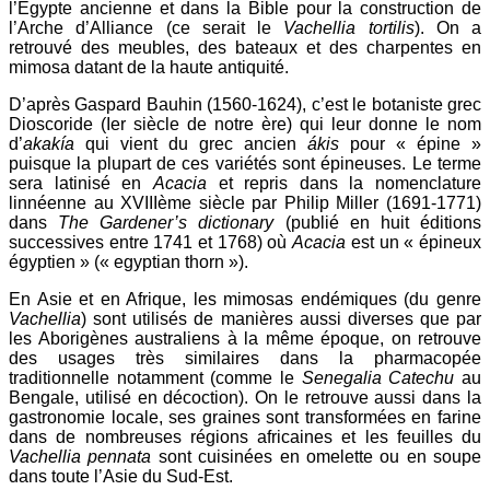
l’Égypte ancienne et dans la Bible pour la construction de
l’Arche d’Alliance (ce serait le
Vachellia tortilis
). On a
retrouvé des meubles, des bateaux et des charpentes en
mimosa datant de la haute antiquité.
D’après Gaspard Bauhin (1560-1624), c’est le botaniste grec
Dioscoride (Ier siècle de notre ère) qui leur donne le nom
d’
akakía
qui vient du grec ancien
ákis
pour « épine »
puisque la plupart de ces variétés sont épineuses. Le terme
sera latinisé en
Acacia
et repris dans la nomenclature
linnéenne au XVIIIème siècle par Philip Miller (1691-1771)
dans
The Gardener’s dictionary
(publié en huit éditions
successives entre 1741 et 1768) où
Acacia
est un « épineux
égyptien » (« egyptian thorn »).
En Asie et en Afrique, les mimosas endémiques (du genre
Vachellia
) sont utilisés de manières aussi diverses que par
les Aborigènes australiens à la même époque, on retrouve
des usages très similaires dans la pharmacopée
traditionnelle notamment (comme le
Senegalia Catechu
au
Bengale, utilisé en décoction). On le retrouve aussi dans la
gastronomie locale, ses graines sont transformées en farine
dans de nombreuses régions africaines et les feuilles du
Vachellia
pennata
sont cuisinées en omelette ou en soupe
dans toute l’Asie du Sud-Est.