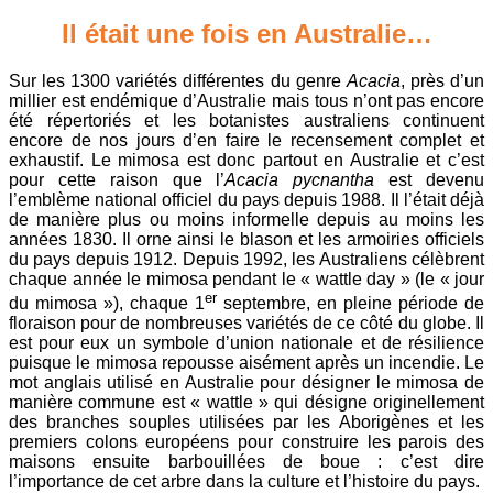
Il était une fois en Australie…
Sur les 1300 variétés différentes du genre
Acacia
, près d’un
millier est endémique d’Australie mais tous n’ont pas encore
été répertoriés et les botanistes australiens continuent
encore de nos jours d’en faire le recensement complet et
exhaustif. Le mimosa est donc partout en Australie et c’est
pour cette raison que l’
Acacia pycnantha
est devenu
l’emblème national officiel du pays depuis 1988. Il l’était déjà
de manière plus ou moins informelle depuis au moins les
années 1830. Il orne ainsi le blason et les armoiries officiels
du pays depuis 1912. Depuis 1992, les Australiens célèbrent
chaque année le mimosa pendant le « wattle day » (le « jour
er
du mimosa »), chaque 1
septembre, en pleine période de
floraison pour de nombreuses variétés de ce côté du globe. Il
est pour eux un symbole d’union nationale et de résilience
puisque le mimosa repousse aisément après un incendie. Le
mot anglais utilisé en Australie pour désigner le mimosa de
manière commune est « wattle » qui désigne originellement
des branches souples utilisées par les Aborigènes et les
premiers colons européens pour construire les parois des
maisons ensuite barbouillées de boue : c’est dire
l’importance de cet arbre dans la culture et l’histoire du pays.