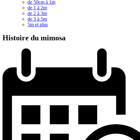
de 50cm à 1m
de 1 à 2m
de 2 à 3m
de 3 à 5m
5m et plus
Histoire du mimosa