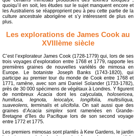
quoiqu’il en soit, les études sur le sujet manquent encore et
les Australiens se réapproprient peu à peu cette partie de la
culture ancestrale aborigène et s’y intéressent de plus en
plus.
Les explorations de James Cook au
XVIIIème siècle
C’est l’explorateur James Cook (1728-1779) qui, lors de ses
trois voyages d’exploration entre 1768 et 1779, rapporte les
premières graines de nouvelles variétés de mimosa en
Europe. Le botaniste Joseph Banks (1743-1820), qui
participe au premier tour du monde de Cook entre 1768 et
1771, ramène, avec son ami Daniel Solander (1733-1782),
près de 30 000 spécimens de végétaux à Londres. Y figurent
de nombreux
Acacia
dont les
calyculata, holosericea,
humifusa, legnota, leiocalyx, longifolia, multisiliqua,
suaveolens, terminalis
et
ulicifolia
. On sait aussi que des
graines d’
Acacia simplex
sont ramenées en Grande-
Bretagne d’îles du Pacifique lors de son second voyage
entre 1772 et 1775.
Les premiers mimosas sont plantés à Kew Gardens, le jardin