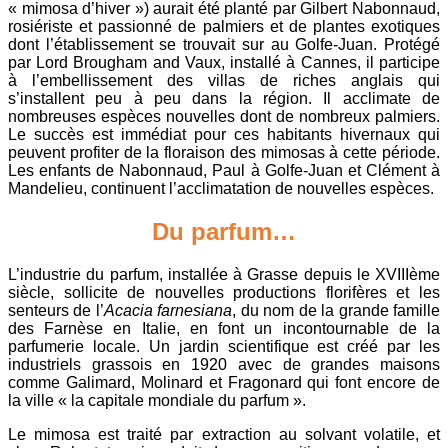
« mimosa d’hiver ») aurait été planté par Gilbert Nabonnaud,
rosiériste et passionné de palmiers et de plantes exotiques
dont l’établissement se trouvait sur au Golfe-Juan. Protégé
par Lord Brougham and Vaux, installé à Cannes, il participe
à l’embellissement des villas de riches anglais qui
s’installent peu à peu dans la région. Il acclimate de
nombreuses espèces nouvelles dont de nombreux palmiers.
Le succès est immédiat pour ces habitants hivernaux qui
peuvent profiter de la floraison des mimosas à cette période.
Les enfants de Nabonnaud, Paul à Golfe-Juan et Clément à
Mandelieu, continuent l’acclimatation de nouvelles espèces.
Du parfum…
L’industrie du parfum, installée à Grasse depuis le XVIIIème
siècle, sollicite de nouvelles productions florifères et les
senteurs de l’
Acacia farnesiana
, du nom de la grande famille
des Farnèse en Italie, en font un incontournable de la
parfumerie locale. Un jardin scientifique est créé par les
industriels grassois en 1920 avec de grandes maisons
comme Galimard, Molinard et Fragonard qui font encore de
la ville « la capitale mondiale du parfum ».
Le mimosa est traité par extraction au solvant volatile, et