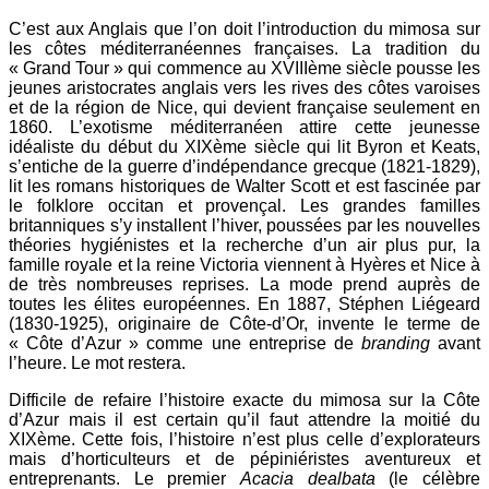
C’est aux Anglais que l’on doit l’introduction du mimosa sur
les côtes méditerranéennes françaises. La tradition du
« Grand Tour » qui commence au XVIIIème siècle pousse les
jeunes aristocrates anglais vers les rives des côtes varoises
et de la région de Nice, qui devient française seulement en
1860. L’exotisme méditerranéen attire cette jeunesse
idéaliste du début du XIXème siècle qui lit Byron et Keats,
s’entiche de la guerre d’indépendance grecque (1821-1829),
lit les romans historiques de Walter Scott et est fascinée par
le folklore occitan et provençal. Les grandes familles
britanniques s’y installent l’hiver, poussées par les nouvelles
théories hygiénistes et la recherche d’un air plus pur, la
famille royale et la reine Victoria viennent à Hyères et Nice à
de très nombreuses reprises. La mode prend auprès de
toutes les élites européennes. En 1887, Stéphen Liégeard
(1830-1925), originaire de Côte-d’Or, invente le terme de
« Côte d’Azur » comme une entreprise de
branding
avant
l’heure. Le mot restera.
Difficile de refaire l’histoire exacte du mimosa sur la Côte
d’Azur mais il est certain qu’il faut attendre la moitié du
XIXème. Cette fois, l’histoire n’est plus celle d’explorateurs
mais d’horticulteurs et de pépiniéristes aventureux et
entreprenants. Le premier
Acacia dealbata
(le célèbre