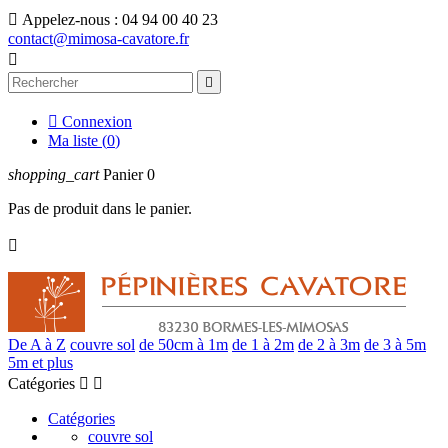

Appelez-nous :
04 94 00 40 23
contact@mimosa-cavatore.fr



Connexion
Ma liste (
0
)
shopping_cart
Panier
0
Pas de produit dans le panier.

De A à Z
couvre sol
de 50cm à 1m
de 1 à 2m
de 2 à 3m
de 3 à 5m
5m et plus
Catégories


Catégories
couvre sol