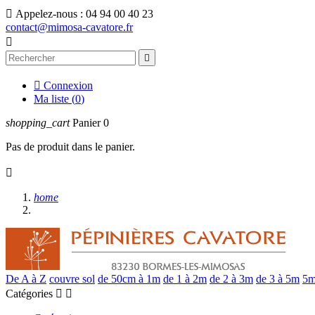

Appelez-nous :
04 94 00 40 23
contact@mimosa-cavatore.fr



Connexion
Ma liste (
0
)
shopping_cart
Panier
0
Pas de produit dans le panier.

home
De A à Z
couvre sol
de 50cm à 1m
de 1 à 2m
de 2 à 3m
de 3 à 5m
5m
Catégories

