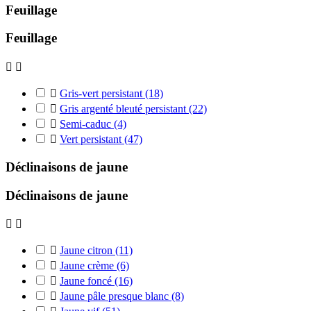
Feuillage
Feuillage



Gris-vert persistant
(18)

Gris argenté bleuté persistant
(22)

Semi-caduc
(4)

Vert persistant
(47)
Déclinaisons de jaune
Déclinaisons de jaune



Jaune citron
(11)

Jaune crème
(6)

Jaune foncé
(16)

Jaune pâle presque blanc
(8)