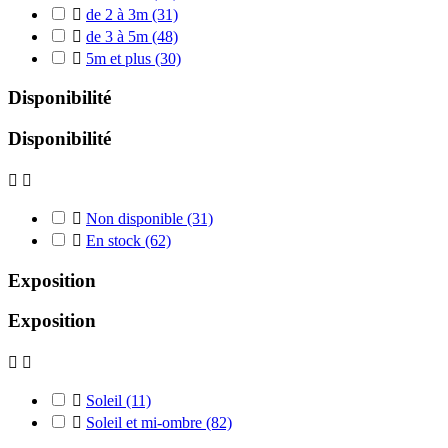

de 2 à 3m
(31)

de 3 à 5m
(48)

5m et plus
(30)
Disponibilité
Disponibilité



Non disponible
(31)

En stock
(62)
Exposition
Exposition



Soleil
(11)

Soleil et mi-ombre
(82)