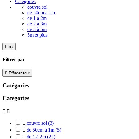
Catégories
couvre sol
de 50cm à 1m
de 1 à 2m
de 2 à 3m
de 3 à 5m
5m et plus

ok
Filtrer par

Effacer tout
Catégories
Catégories



couvre sol
(3)

de 50cm à 1m
(5)

de 1 à 2m
(22)