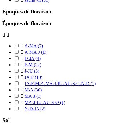

Jaune vif
(51)
Époques de floraison
Époques de floraison



A-MA
(2)

A-MA-J
(1)

D-JA
(3)

F-M
(22)

J-JU
(3)

JA-F
(10)

JA-F-M-A-MA-J-JU-AU-S-O-N-D
(1)

M-A
(30)

MA-J
(1)

MA-J-JU-AU-S-O
(1)

N-D-JA
(2)
Sol