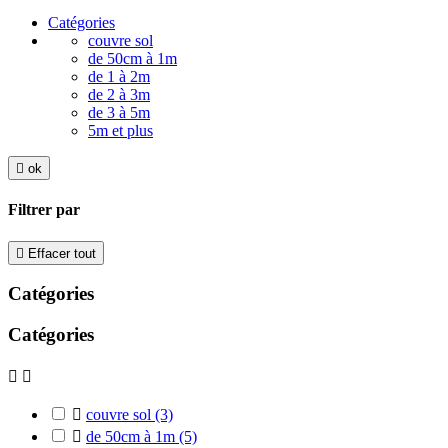
Catégories
couvre sol
de 50cm à 1m
de 1 à 2m
de 2 à 3m
de 3 à 5m
5m et plus

ok
Filtrer par

Effacer tout
Catégories
Catégories



couvre sol
(3)

de 50cm à 1m
(5)