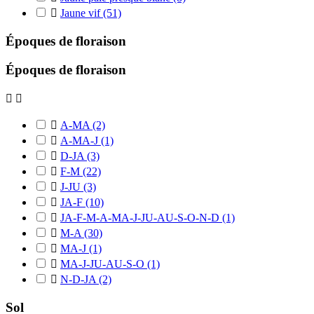

Jaune vif
(51)
Époques de floraison
Époques de floraison



A-MA
(2)

A-MA-J
(1)

D-JA
(3)

F-M
(22)

J-JU
(3)

JA-F
(10)

JA-F-M-A-MA-J-JU-AU-S-O-N-D
(1)

M-A
(30)

MA-J
(1)

MA-J-JU-AU-S-O
(1)

N-D-JA
(2)
Sol