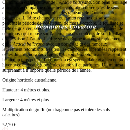
Ce mimosa est un cultivar de l’
Acacia baileyana
. Son beau feuillage
argenté s’accompagne d’une belle coloration dorée (c'est le sens
d'
aurea
en latin) sur l’ensemble des rameaux de l’automne au
printemps. L’arbre change de couleur au rythme des saisons :
pendant la période de végétation, de mars à octobre, le feuillage se
mêle de gris vert avec des reflets argentés. C'est le grand intérêt de
ce mimosa qui repose sur l’alternance des couleurs de son feuillage
d’une saison à l’autre. L’arbre se développe tout aussi rapidement
que l’
Acacia baileyana
avec un port érigé et des rameaux
légèrement retombants. Ses feuilles composées bipennées rappellent
celles du « mimosa sauvage », l’
Acacia dealbata
, mais elles sont
beaucoup plus petites. La floraison est spectaculaire et a lieu en plein
hiver avec de beaux glomérules jaune vif et parfumés. Un mimosa
surprenant à n’importe quelle période de l’année.
Origine horticole australienne.
Hauteur : 4 mètres et plus.
Largeur : 4 mètres et plus.
Multiplication de greffe (ne drageonne pas et tolère les sols
calcaires).
52,70 €