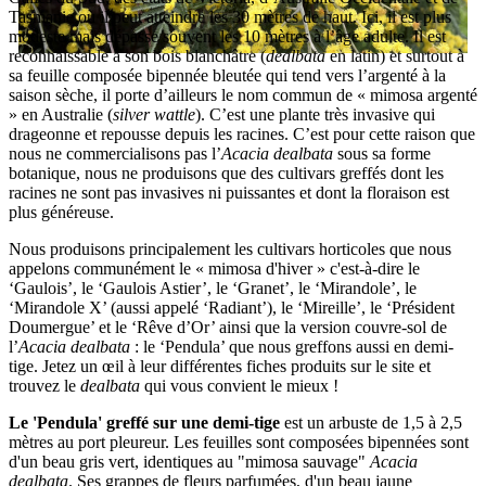
Tasmanie où il peut atteindre les 30 mètres de haut. Ici, il est plus
modeste mais dépasse souvent les 10 mètres à l’âge adulte. Il est
reconnaissable à son bois blanchâtre (
dealbata
en latin) et surtout à
sa feuille composée bipennée bleutée qui tend vers l’argenté à la
saison sèche, il porte d’ailleurs le nom commun de « mimosa argenté
» en Australie (
silver wattle
). C’est une plante très invasive qui
drageonne et repousse depuis les racines. C’est pour cette raison que
nous ne commercialisons pas l’
Acacia dealbata
sous sa forme
botanique, nous ne produisons que des cultivars greffés dont les
racines ne sont pas invasives ni puissantes et dont la floraison est
plus généreuse.
Nous produisons principalement les cultivars horticoles que nous
appelons communément le « mimosa d'hiver » c'est-à-dire le
‘Gaulois’, le ‘Gaulois Astier’, le ‘Granet’, le ‘Mirandole’, le
‘Mirandole X’ (aussi appelé ‘Radiant’), le ‘Mireille’, le ‘Président
Doumergue’ et le ‘Rêve d’Or’ ainsi que la version couvre-sol de
l’
Acacia dealbata
: le ‘Pendula’ que nous greffons aussi en demi-
tige. Jetez un œil à leur différentes fiches produits sur le site et
trouvez le
dealbata
qui vous convient le mieux !
Le
'Pendula' greffé sur une demi-tige
est un arbuste de 1,5 à 2,5
mètres au port pleureur. Les feuilles sont composées bipennées sont
d'un beau gris vert, identiques au "mimosa sauvage"
Acacia
dealbata
. Ses grappes de fleurs parfumées, d'un beau jaune