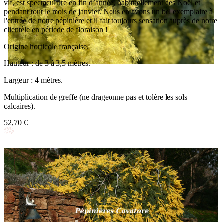
vif, est spectaculaire en fin d’année, habituellement dès Noël et
pendant tout le mois de janvier. Nous en avons un bel exemplaire à
l'entrée de notre pépinière et il fait toujours sensation auprès de notre
clientèle en période de floraison !
Origine horticole française.
Hauteur : de 3 à 3,5 mètres.
Largeur : 4 mètres.
Multiplication de greffe (ne drageonne pas et tolère les sols
calcaires).
52,70 €