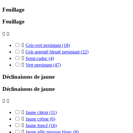
Feuillage
Feuillage



Gris-vert persistant
(18)

Gris argenté bleuté persistant
(22)

Semi-caduc
(4)

Vert persistant
(47)
Déclinaisons de jaune
Déclinaisons de jaune



Jaune citron
(11)

Jaune crème
(6)

Jaune foncé
(16)

Jaune pâle presque blanc
(8)