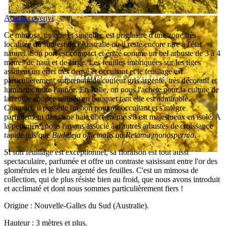
Acacia covenyi
Ce mimosa, unique et singulier, est originaire d'une zone très
localisée du sud-est de l'Australie où il reste encore rare à l'état
naturel. Son port est compact et érigé comme un bel arbuste de 3 à 4
mètres de haut et de large. Les feuilles imbriquées sur les tiges
assurent un effet très dense et occultant et le feuillage est
particulièrement surprenant de couleur gris argenté, très décoratif et
lumineux toute l'année. En Italie, on nous l'achète pour la culture de
la feuille coupée utilisée en bouquet tant elle est admirable.
Compact, il possède un bon pouvoir occultant et s'intègre
parfaitement dans une haie libre même s'il est majestueux en isolé. A
la pépinière, nous l'avons associé à d'autres arbustes de croissance
rapide tels que
Buddleja officinalis
ou
Retama monosperma
.
Si son feuillage est exceptionnel, sa floraison est tout aussi
spectaculaire, parfumée et offre un contraste saisissant entre l'or des
glomérules et le bleu argenté des feuilles. C'est un mimosa de
collection, qui de plus résiste bien au froid, que nous avons introduit
et acclimaté et dont nous sommes particulièrement fiers !
Origine : Nouvelle-Galles du Sud (Australie).
Hauteur : 3 mètres et plus.