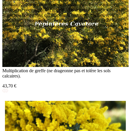
vert foncé, allongés et arrondis aux extrémités. En Australie, ce
mimosa est communément appelé « boomerang wattle » c'est-à-dire
le mimosa boomerang qui rappelle la forme des feuilles. Avec un
port arrondi et compact, cet Acacia est idéal pour une petite haie
libre. Floraison très dense de grappes de glomérules d'un jaune
brillant et parfumés.
Origine : Nouvelle-Galles du Sud et Victoria (Australie).
Hauteur : de 2 à 3 mètres.
Largeur : de 2,5 à 3 mètres.
Multiplication de greffe (ne drageonne pas et tolère les sols
calcaires).
43,70 €