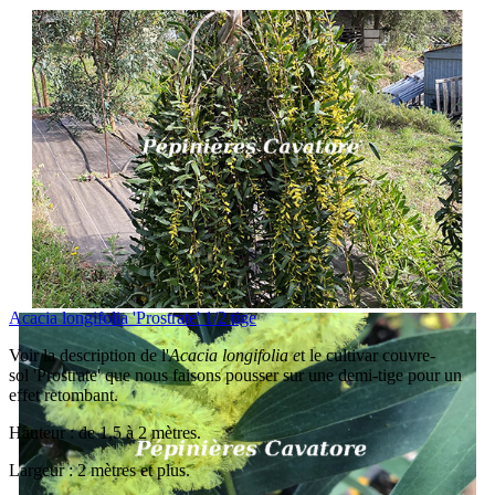
Acacia longifolia 'Prostrate' 1/2 tige
Voir la description de l'
Acacia longifolia e
t le cultivar couvre-
sol 'Prostrate' que nous faisons pousser sur une demi-tige pour un
effet retombant.
Hauteur : de 1,5 à 2 mètres.
Largeur : 2 mètres et plus.