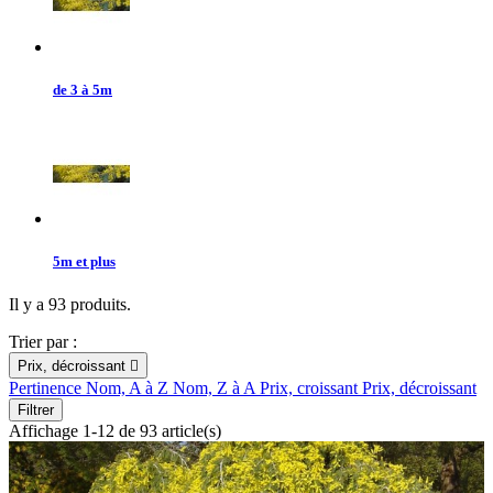
de 3 à 5m
5m et plus
Il y a 93 produits.
Trier par :
Prix, décroissant

Pertinence
Nom, A à Z
Nom, Z à A
Prix, croissant
Prix, décroissant
Filtrer
Affichage 1-12 de 93 article(s)