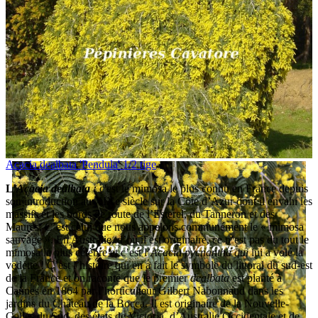
Acacia dealbata 'Pendula' 1/2 tige
L’
Acacia dealbata
:
c'est le mimosa le plus connu en France depuis
son introduction au XIXe siècle sur la Côte d’Azur dont il envahi les
massifs et les bords de route de l’Esterel, du Tanneron et des
Maures. C’est celui que nous appelons communément le « mimosa
sauvage ». En Australie, d’où il est originaire, ce n’est pas du tout le
mimosa le plus célèbre et c’est l’
Acacia pycnantha qui
lui a volé la
vedette ! C’est l’histoire qui en a fait le symbole du littoral du sud-est
de la France et on raconte que le premier
dealbata
est planté à
Cannes en 1864 par l’horticulteur Gilbert Nabonnaud dans les
jardins du Château de la Bocca. Il est originaire de la Nouvelle-
Galles du Sud, des états de Victoria, d’Australie Occidentale et de