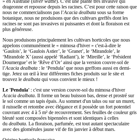
» en Australie (
silver wattle
). C’est une plante très invasive qui
drageonne et repousse depuis les racines. C’est pour cette raison que
nous ne commercialisons pas l’
Acacia dealbata
sous sa forme
botanique, nous ne produisons que des cultivars greffés dont les
racines ne sont pas invasives ni puissantes et dont la floraison est
plus généreuse.
Nous produisons principalement les cultivars horticoles que nous
appelons communément le « mimosa d'hiver » c'est-à-dire le
‘Gaulois’, le ‘Gaulois Astier’, le ‘Granet’, le ‘Mirandole’, le
‘Mirandole X’ (aussi appelé ‘Radiant’), le ‘Mireille’, le ‘Président
Doumergue’ et le ‘Rêve d’Or’ ainsi que la version couvre-sol de
l’
Acacia dealbata
: le ‘Pendula’ que nous greffons aussi en demi-
tige. Jetez un œil à leur différentes fiches produits sur le site et
trouvez le
dealbata
qui vous convient le mieux !
Le 'Pendula'
: c'est une version couvre-sol du mimosa d'hiver
Acacia dealbata
. Il forme un beau buisson bas, dense et prostré sur
le sol comme un tapis épais. Au sommet d'un talus ou sur un muret,
il ruisselle et retombe avec élégance et il possède un fort potentiel
couvrant avec 4 à 5 m² de recouvrement. Ses feuilles de couleur gris
bleuté sont composées bipennées et sont identiques à celles
du
dealbata
. La floraison, parfumée, est tout autant spectaculaire
avec des glomérules jaune vif de fin janvier à début mars.
Origine horticole française.