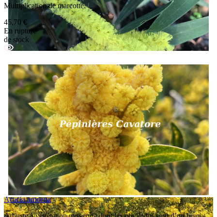
Multiplication de marcotte.
45,70 €
En rupture
de stock
Acacia amoena
Arbuste à végétation moyenne dont les phyllodes sont d’un beau