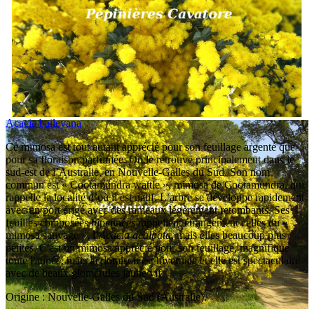
Acacia baileyana
Ce mimosa est tout autant apprécié pour son feuillage argenté que
pour sa floraison parfumée. On le retrouve principalement dans le
sud-est de l’Australie, en Nouvelle-Galles du Sud. Son nom
commun est « Cootamundra wattle », mimosa de Cootamundra, qui
rappelle la localité d’où il est natif. L’arbre se développe rapidement
avec un port érigé avec des rameaux légèrement retombants. Ses
feuilles composées bipennées rappellent étrangement celles du «
mimosa sauvage », l’
Acacia dealbata
, mais elles beaucoup plus
petites. C'est un mimosa apprécié pour son feuillage, magnifique
toute l'année, mais la floraison est hivernale et elle est spectaculaire
avec de beaux glomérules jaune vif.
Origine : Nouvelle-Galles du Sud (Australie).