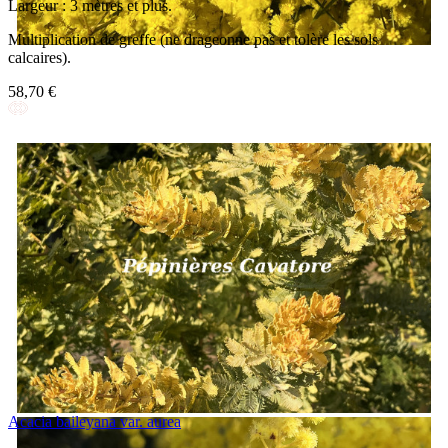
Largeur : 3 mètres et plus.
Multiplication de greffe (ne drageonne pas et tolère les sols
calcaires).
58,70 €
Acacia baileyana var. aurea