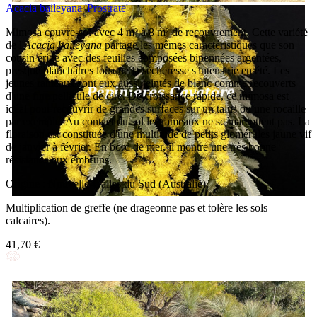
Acacia baileyana 'Prostrate'
Mimosa couvre-sol avec 4 m² à 8 m² de recouvrement. Cette variété
de l'
Acacia baileyana
partage les mêmes caractéristiques que son
cousin érigé avec des feuilles composées bipennées argentées,
presque blanchâtres lorsque la sècheresse s'intensifie en été. Les
jeunes rameaux sont eux aussi teintés de blanc comme recouverts
d'une fine pellicule de cire. De croissance rapide, ce mimosa est
idéal pour recouvrir de grandes surfaces sur un talus ou une rocaille
par exemple. Au contact du sol les rameaux ne se marcottent pas. La
floraison est constituée d'une multitude de petits glomérules jaune vif
de janvier à février. En bord de mer, il montre une très bonne
résistance aux embruns.
Origine : Nouvelle-Galles du Sud (Australie).
Multiplication de greffe (ne drageonne pas et tolère les sols
calcaires).
41,70 €