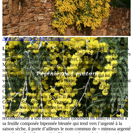
Acacia dealbata 'Pendula' couvre sol
L’
Acacia dealbata
:
c'est le mimosa le plus connu en France depuis
son introduction au XIXe siècle sur la Côte d’Azur dont il envahi les
massifs et les bords de route de l’Esterel, du Tanneron et des
Maures. C’est celui que nous appelons communément le « mimosa
sauvage ». En Australie, d’où il est originaire, ce n’est pas du tout le
mimosa le plus célèbre et c’est l’
Acacia pycnantha qui
lui a volé la
vedette ! C’est l’histoire qui en a fait le symbole du littoral du sud-est
de la France et on raconte que le premier
dealbata
est planté à
Cannes en 1864 par l’horticulteur Gilbert Nabonnaud dans les
jardins du Château de la Bocca. Il est originaire de la Nouvelle-
Galles du Sud, des états de Victoria, d’Australie Occidentale et de
Tasmanie où il peut atteindre les 30 mètres de haut. Ici, il est plus
modeste mais dépasse souvent les 10 mètres à l’âge adulte. Il est
reconnaissable à son bois blanchâtre (
dealbata
en latin) et surtout à
sa feuille composée bipennée bleutée qui tend vers l’argenté à la
saison sèche, il porte d’ailleurs le nom commun de « mimosa argenté