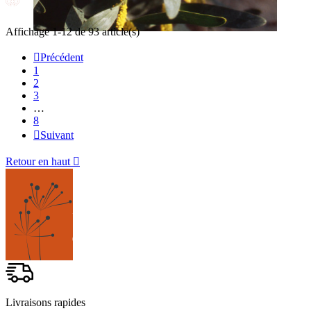
Affichage 1-12 de 93 article(s)

Précédent
1
2
3
…
8

Suivant
Retour en haut

Livraisons rapides