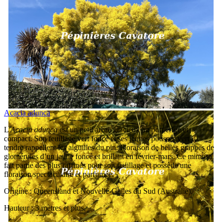
Acacia adunca
L'
Acacia adunca
est un petit arbre gracieux au port érigé et
compact. Son feuillage vert foncé et ses jeunes pousses vert
tendre rappellent les aiguilles du pin. Floraison de belles grappes de
glomérules d’un jaune foncé et brillant en février-mars. Ce mimosa
fait partie des plus raffinés pour son feuillage et possède une
floraison spectaculaire et parfumée.
Origine : Queensland et Nouvelle-Galles du Sud (Australie).
Hauteur : 3 mètres et plus.