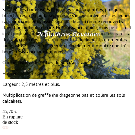
Ses feuilles composées bipennées sont argentées, presque
blanchâtres lorsque la sècheresse s'intensifie en été. Les jeunes
rameaux sont eux aussi teintés de blanc comme recouverts
d'une fine pellicule de cire. De croissance rapide, mais petit, il est
idéal pour un jardin de taille modeste et où l'espace est rare. La
floraison est constituée d'une multitude de petits glomérules
jaune vif de janvier à février. En bord de mer, il montre une très
bonne résistance aux embruns.
Origine : Nouvelle-Galles du Sud (Australie).
Hauteur : 1,5 à 2,5 mètres.
Largeur : 2,5 mètres et plus.
Multiplication de greffe (ne drageonne pas et tolère les sols
calcaires).
45,70 €
En rupture
de stock