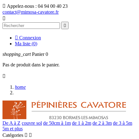

Appelez-nous :
04 94 00 40 23
contact@mimosa-cavatore.fr



Connexion
Ma liste (
0
)
shopping_cart
Panier
0
Pas de produit dans le panier.

home
De A à Z
couvre sol
de 50cm à 1m
de 1 à 2m
de 2 à 3m
de 3 à 5m
5m et plus
Catégories

