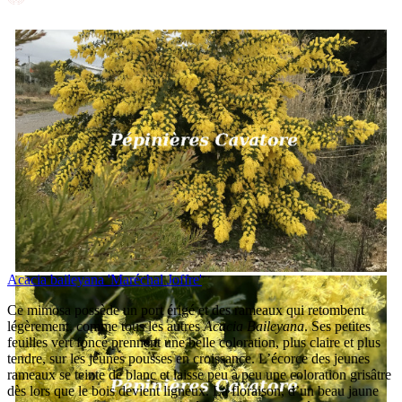
Acacia baileyana 'Maréchal Joffre'
Ce mimosa possède un port érigé et des rameaux qui retombent
légèrement, comme tous les autres
Acacia Baileyana
. Ses petites
feuilles vert foncé prennent une belle coloration, plus claire et plus
tendre, sur les jeunes pousses en croissance. L’écorce des jeunes
rameaux se teinte de blanc et laisse peu à peu une coloration grisâtre
dès lors que le bois devient ligneux. La floraison, d’un beau jaune