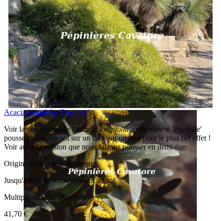
Acacia longifolia 'Prostrate'
Voir la description de l'
Acacia longifolia
, cette variété 'Prostrate'
pousse en couvre-sol sur un talus ou un mur pour le plus bel effet !
Voir aussi la version que nous faisons pousser en demi-tige.
Origine horticole australienne.
Jusqu'à 8m² de recouvrement au sol.
Multiplication de marcotte.
41,70 €