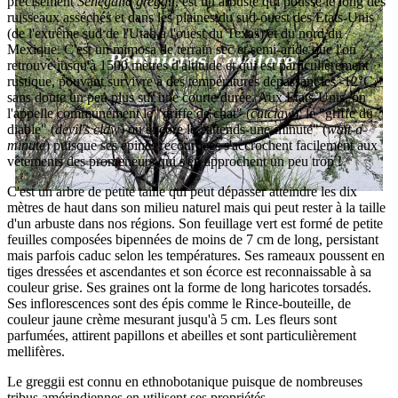
précisément
Senegalia greggii
, est un arbuste qui pousse le long des
ruisseaux asséchés et dans les plaines du sud-ouest des Etats-Unis
(de l'extrême sud de l'Utah à l'ouest du Texas) et du nord du
Mexique. C'est un mimosa de terrain sec et semi-aride que l'on
retrouve jusqu'à 1500 mètres d'altitude et qui est particulièrement
rustique, pouvant survivre à des températures dépassant les -12°C,
sans doute un peu plus sur une courte durée. Aux Etats-Unis, on
l'appelle communément le "griffe de chat" (
catclaw
), le "griffe du
diable" (
devil's claw
) ou encore le "attends-une-minute" (
wait-a-
minute
) puisque ses épines recourbées s'accrochent facilement aux
vêtements des promeneurs qui s'en approchent un peu trop !
C'est un arbre de petite taille qui peut dépasser atteindre les dix
mètres de haut dans son milieu naturel mais qui peut rester à la taille
d'un arbuste dans nos régions. Son feuillage vert est formé de petite
feuilles composées bipennées de moins de 7 cm de long, persistant
mais parfois caduc selon les températures. Ses rameaux poussent en
tiges dressées et ascendantes et son écorce est reconnaissable à sa
couleur grise. Ses graines ont la forme de long haricotes torsadés.
Ses inflorescences sont des épis comme le Rince-bouteille, de
couleur jaune crème mesurant jusqu'à 5 cm. Les fleurs sont
parfumées, attirent papillons et abeilles et sont particulièrement
mellifères.
Le greggii est connu en ethnobotanique puisque de nombreuses
tribus amérindiennes en utilisent ses propriétés.