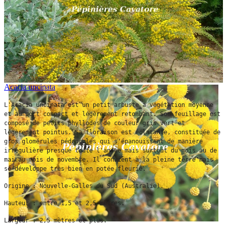
Acacia uncinata
L'Acacia uncinata est un petit arbuste à végétation moyenne 
et au port compact et légèrement retombant. Son feuillage est 
composé de petits phyllodes de couleur gris vert et 
légèrement pointus. Sa floraison est éclatante, constituée de 
gros glomérules pédonculés qui s'épanouissent de manière 
irrégulière presque toute l'année mais surtout du mois au de 
mai au mois de novembre. Il convient à la pleine terre mais 
se développe très bien en potée fleurie.
Origine : Nouvelle-Galles du Sud (Australie).
Hauteur : entre 1,5 et 2,5 mètres.
Largeur : 2,5 mètres et plus.