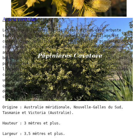
Acacia verticillata
Le "mimosa à feuilles verticillées" est un gros arbuste 
touffu au port légèrement retombant. Son feuillage est 
composé d'une multitude de petites aiguilles piquantes de 
couleur vert sombre et luisantes qui poussent élégamment 
autour des branches de manière étoilée (d'où son nom 
botanique latin). Sa floraison d'épis jaune citron et pâle, 
parfois d'un jaune plus vif sur certains sujets, pousse sur 
l’extrémité des rameaux. Il est original par son feuillage 
comme par ses fleurs et convient à la culture en pot où dans 
une scène paysagère contemporaine par exemple. Il existe 
quatre variétés d'
Acacia verticillata
 dont certaines peuvent 
dépasser les 10 mètres de haut dans leur milieu naturel ; 
chez nous, il dépassera rarement les 4 mètres. 
Origine : Australie méridionale, Nouvelle-Galles du Sud, 
Tasmanie et Victoria (Australie).
Hauteur : 3 mètres et plus.
Largeur : 3,5 mètres et plus.