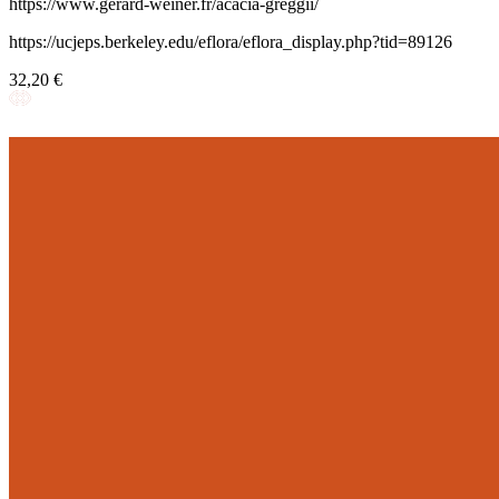
https://www.gerard-weiner.fr/acacia-greggii/
https://ucjeps.berkeley.edu/eflora/eflora_display.php?tid=89126
32,20 €