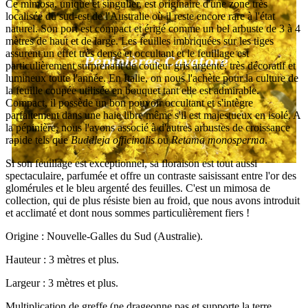
Ce mimosa, unique et singulier, est originaire d'une zone très
localisée du sud-est de l'Australie où il reste encore rare à l'état
naturel. Son port est compact et érigé comme un bel arbuste de 3 à 4
mètres de haut et de large. Les feuilles imbriquées sur les tiges
assurent un effet très dense et occultant et le feuillage est
particulièrement surprenant de couleur gris argenté, très décoratif et
lumineux toute l'année. En Italie, on nous l'achète pour la culture de
la feuille coupée utilisée en bouquet tant elle est admirable.
Compact, il possède un bon pouvoir occultant et s'intègre
parfaitement dans une haie libre même s'il est majestueux en isolé. A
la pépinière, nous l'avons associé à d'autres arbustes de croissance
rapide tels que
Buddleja officinalis
ou
Retama monosperma
.
Si son feuillage est exceptionnel, sa floraison est tout aussi
spectaculaire, parfumée et offre un contraste saisissant entre l'or des
glomérules et le bleu argenté des feuilles. C'est un mimosa de
collection, qui de plus résiste bien au froid, que nous avons introduit
et acclimaté et dont nous sommes particulièrement fiers !
Origine : Nouvelle-Galles du Sud (Australie).
Hauteur : 3 mètres et plus.
Largeur : 3 mètres et plus.
Multiplication de greffe (ne drageonne pas et supporte la terre