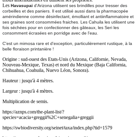
Les
Havasupai
d'Arizona utilisent ses brindilles pour tresser des
corbeilles et des paniers. Il est utilisé aussi dans la pharmacopée
amérindienne comme désinfectant, émolliant et antiinflammatoire et
ses graines sont consommées fraiches.
Les Cahuila les utilisent une
fois séchées pour en confectionner des gâteaux, les Seri les
consomment écrasées en porridge avec de l'eau
.
C'est un mimosa rare et d'exception, particulièrement rustique, à la
belle floraison printanière !
Origine : sud-ouest des Etats-Unis (Arizona, Californie, Nevada,
Nouveau-Mexique, Texas) et nord du Mexique (Baja California,
Chihuahua, Coahuila, Nuevo Léon, Sonora).
Hauteur : jusqu'à 4 mètres.
Largeur : jusqu'à 4 mètres.
Multiplication de semis.
https://aznps.com/the-plant-list/?
species=acacia+greggii%2C+senegalia+greggii
https://swbiodiversity.org/seinet/taxa/index.php?tid=1579