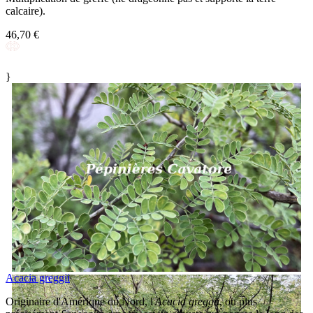
calcaire).
46,70 €
}
Acacia greggii
Originaire d'Amérique du Nord, l'
Acacia greggii
, ou plus