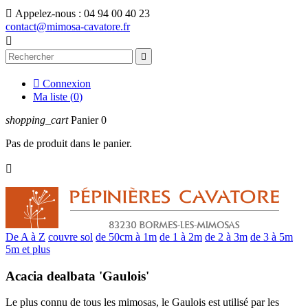

Appelez-nous :
04 94 00 40 23
contact@mimosa-cavatore.fr



Connexion
Ma liste (
0
)
shopping_cart
Panier
0
Pas de produit dans le panier.

De A à Z
couvre sol
de 50cm à 1m
de 1 à 2m
de 2 à 3m
de 3 à 5m
5m et plus
Acacia dealbata 'Gaulois'
Le plus connu de tous les mimosas, le Gaulois est utilisé par les