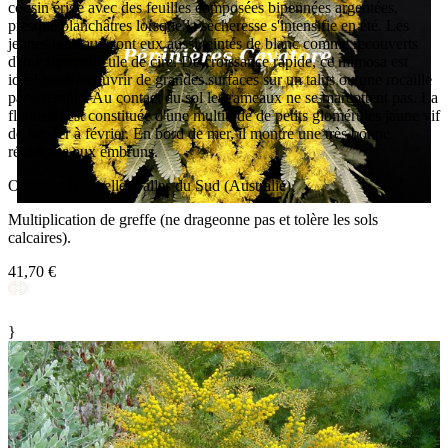
cousin érigé avec des feuilles composées bipennées argentées,
presque blanchâtres lorsque la sècheresse s'intensifie en été. Les
jeunes rameaux sont eux aussi teintés de blanc comme recouverts
d'une fine pellicule de cire. De croissance rapide, ce mimosa est
idéal pour recouvrir de grandes surfaces sur un talus ou une rocaille
par exemple. Au contact du sol les rameaux ne se marcottent pas. La
floraison est constituée d'une multitude de petits glomérules jaune vif
de janvier à février. En bord de mer, il montre une très bonne
résistance aux embruns.
Origine : Nouvelle-Galles du Sud (Australie).
Multiplication de greffe (ne drageonne pas et tolère les sols
calcaires).
41,70 €
}