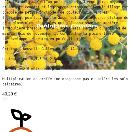
L'Acacia uncinata est un petit arbuste à végétation moyenne 
et au port compact et légèrement retombant. Son feuillage est 
composé de petits phyllodes de couleur gris vert et 
légèrement pointus. Sa floraison est éclatante, constituée de 
gros glomérules pédonculés qui s'épanouissent de manière 
irrégulière presque toute l'année mais surtout du mois au de 
mai au mois de novembre. Il convient à la pleine terre mais 
se développe très bien en potée fleurie.
Origine : Nouvelle-Galles du Sud (Australie).
Hauteur : entre 1,5 et 2,5 mètres.
Largeur : 2,5 mètres et plus.
Multiplication de greffe (ne drageonne pas et tolère les sols 
calcaires).
40,20 €