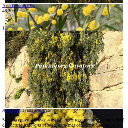
Acacia verniciflua
46,20 €
}
Acacia baileyana 'Prostrate'
Mimosa couvre-sol avec 4 m² à 8 m² de recouvrement. Cette variété
de l'
Acacia baileyana
partage les mêmes caractéristiques que son