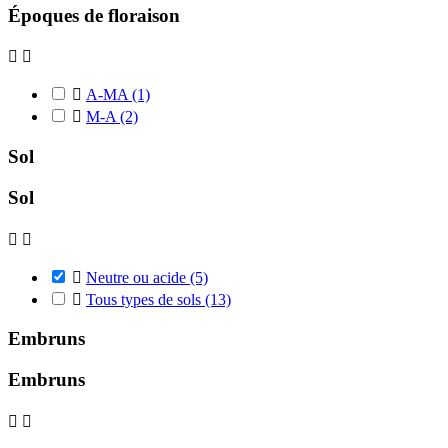
Époques de floraison



A-MA
(1)

M-A
(2)
Sol
Sol



Neutre ou acide
(5)

Tous types de sols
(13)
Embruns
Embruns

