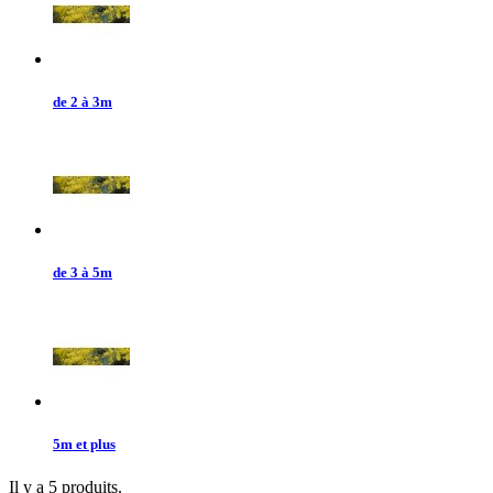
de 2 à 3m
de 3 à 5m
5m et plus
Il y a 5 produits.