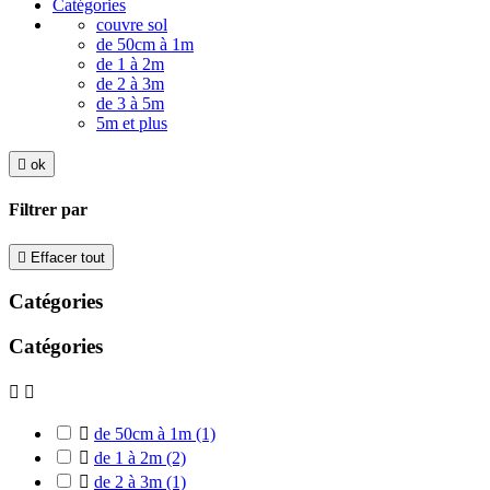
Catégories
couvre sol
de 50cm à 1m
de 1 à 2m
de 2 à 3m
de 3 à 5m
5m et plus

ok
Filtrer par

Effacer tout
Catégories
Catégories



de 50cm à 1m
(1)

de 1 à 2m
(2)

de 2 à 3m
(1)