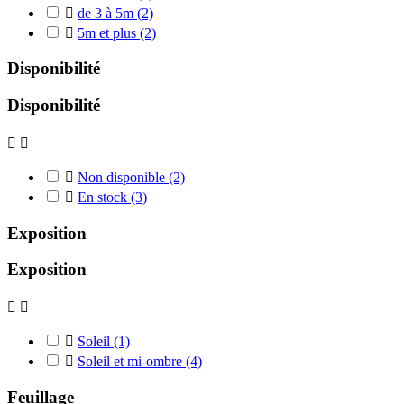

de 3 à 5m
(2)

5m et plus
(2)
Disponibilité
Disponibilité



Non disponible
(2)

En stock
(3)
Exposition
Exposition



Soleil
(1)

Soleil et mi-ombre
(4)
Feuillage