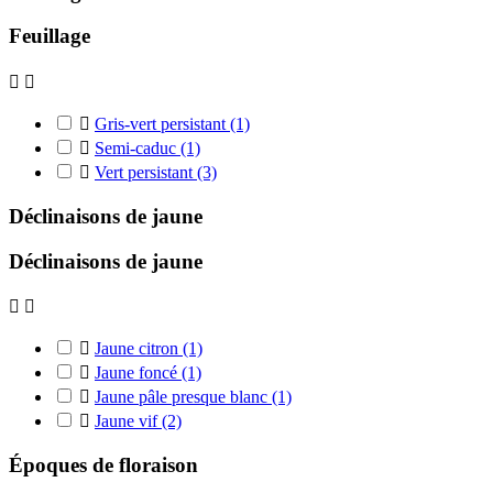
Feuillage



Gris-vert persistant
(1)

Semi-caduc
(1)

Vert persistant
(3)
Déclinaisons de jaune
Déclinaisons de jaune



Jaune citron
(1)

Jaune foncé
(1)

Jaune pâle presque blanc
(1)

Jaune vif
(2)
Époques de floraison