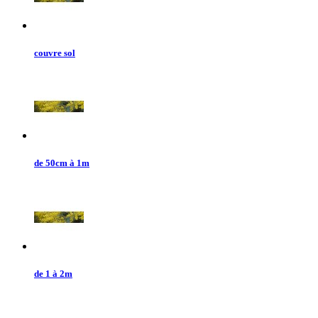
couvre sol
de 50cm à 1m
de 1 à 2m