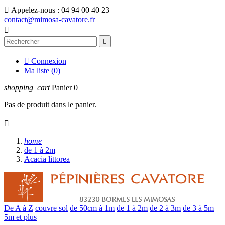

Appelez-nous :
04 94 00 40 23
contact@mimosa-cavatore.fr



Connexion
Ma liste (
0
)
shopping_cart
Panier
0
Pas de produit dans le panier.

home
de 1 à 2m
Acacia littorea
De A à Z
couvre sol
de 50cm à 1m
de 1 à 2m
de 2 à 3m
de 3 à 5m
5m et plus