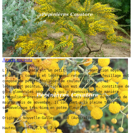
Acacia uncinata
L'Acacia uncinata est un petit arbuste à végétation moyenne 
et au port compact et légèrement retombant. Son feuillage est 
composé de petits phyllodes de couleur gris vert et 
légèrement pointus. Sa floraison est éclatante, constituée de 
gros glomérules pédonculés qui s'épanouissent de manière 
irrégulière presque toute l'année mais surtout du mois au de 
mai au mois de novembre. Il convient à la pleine terre mais 
se développe très bien en potée fleurie.
Origine : Nouvelle-Galles du Sud (Australie).
Hauteur : entre 1,5 et 2,5 mètres.