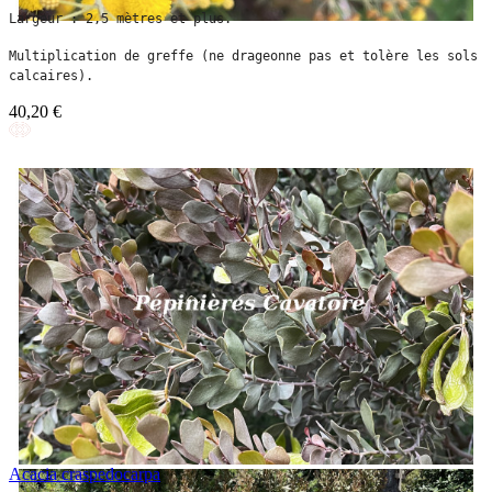
Largeur : 2,5 mètres et plus.
Multiplication de greffe (ne drageonne pas et tolère les sols 
calcaires).
40,20 €
Acacia craspedocarpa