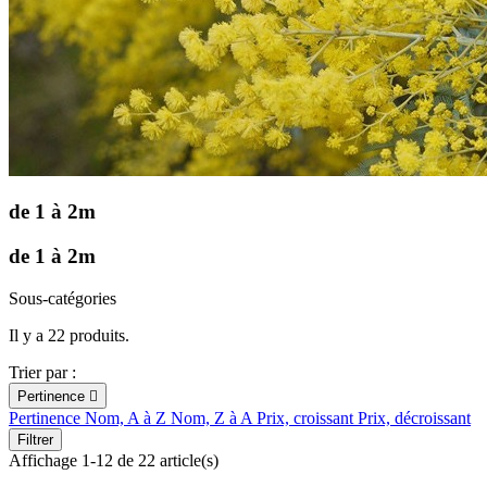
de 1 à 2m
de 1 à 2m
Sous-catégories
Il y a 22 produits.
Trier par :
Pertinence

Pertinence
Nom, A à Z
Nom, Z à A
Prix, croissant
Prix, décroissant
Filtrer
Affichage 1-12 de 22 article(s)