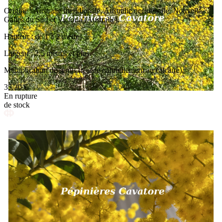
Origine : Australie méridionale, Australie occidentale, Nouvelle-
Galles du Sud et Victoria (Australie).
Hauteur : de 1 à 2 mètres.
Largeur : 2,5 mètres et plus.
Multiplication de semis (résiste naturellement au calcaire).
35,20 €
En rupture
de stock