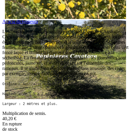
Acacia dictyoneura
L’
Acacia dictyoneura
est originaire du Sud-Ouest de l’Australie.
C’est un arbuste de petit développement (jusqu’à 2 mètres), au port
érigé et compact, dont l’entretien et la taille sont réduits. Ses petites
feuilles, d’une texture épaisse et légèrement collantes, d’un beau vert
foncé laqué et brillant lui donnent une extrême résistance à la
sècheresse. La floraison est dense et singulière : les glomérules sont
pédonculés, jaune vif, et se développent sur l’ensemble des
rameaux. Il se marie bien avec des plantes sans arrosage, des cistes
par exemple, intégré dans une petite haie ou en pot.
Origine : Australie occidentale (Australie).
Hauteur : de 1,5 à 2 mètres.
Largeur : 2 mètres et plus.
Multiplication de semis.
40,20 €
En rupture
de stock