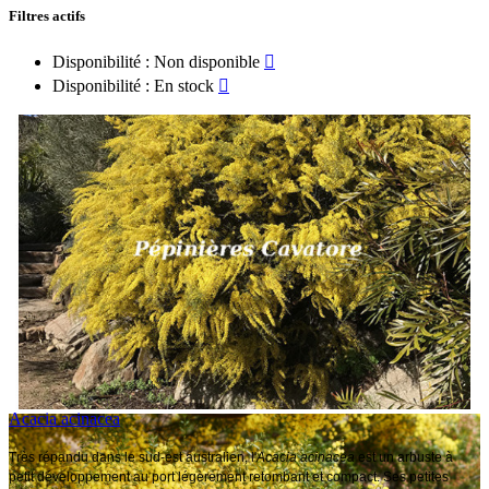
Filtres actifs
Disponibilité : Non disponible

Disponibilité : En stock

Acacia acinacea
Très répandu dans le sud-est australien, l'
Acacia acinacea
est un arbuste à
petit développement au port légèrement retombant et compact. Ses petites