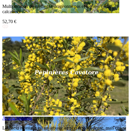
Multiplication de greffe (ne drageonne pas et tolère les sols
calcaires).
52,70 €
Acacia montana
L'
Acacia montana
est un arbuste au port érigé et dense, mais qui