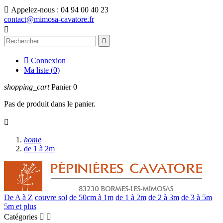

Appelez-nous :
04 94 00 40 23
contact@mimosa-cavatore.fr



Connexion
Ma liste (
0
)
shopping_cart
Panier
0
Pas de produit dans le panier.

home
de 1 à 2m
De A à Z
couvre sol
de 50cm à 1m
de 1 à 2m
de 2 à 3m
de 3 à 5m
5m et plus
Catégories

