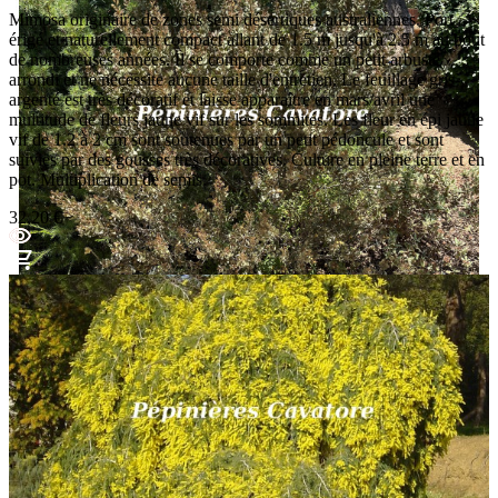
Mimosa originaire de zones semi désertiques australiennes. Port
érigé et naturellement compact allant de 1.5 m jusqu'à 2.5 m au bout
de nombreuses années. Il se comporte comme un petit arbuste
arrondi et ne nécessite aucune taille d'entretien. Le feuillage gris-
argenté est très décoratif et laisse apparaître en mars/avril une
multitude de fleurs jaune vif sur les sommités. Les fleur en épi jaune
vif de 1.2 à 2 cm sont soutenues par un petit pédoncule et sont
suivies par des gousses très décoratives. Culture en pleine terre et en
pot. Multiplication de semis.
32,20 €