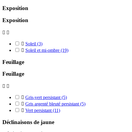
Exposition
Exposition



Soleil
(3)

Soleil et mi-ombre
(19)
Feuillage
Feuillage



Gris-vert persistant
(5)

Gris argenté bleuté persistant
(5)

Vert persistant
(11)
Déclinaisons de jaune