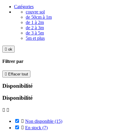
Catégories
couvre sol
de 50cm à 1m
de 1 à 2m
de 2 à 3m
de 3 à 5m
5m et plus

ok
Filtrer par

Effacer tout
Disponibilité
Disponibilité



Non disponible
(15)

En stock
(7)