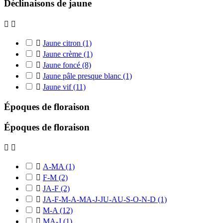
Déclinaisons de jaune



Jaune citron
(1)

Jaune crème
(1)

Jaune foncé
(8)

Jaune pâle presque blanc
(1)

Jaune vif
(11)
Époques de floraison
Époques de floraison



A-MA
(1)

F-M
(2)

JA-F
(2)

JA-F-M-A-MA-J-JU-AU-S-O-N-D
(1)

M-A
(12)

MA-J
(1)