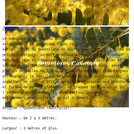
Acacia semilunata
Le 
semilunata
 ou "mimosa aux feuilles en demi-lune" est une 
variété rare et endémique d'une région très localisée du sud-
est de l'Etat du Queensland en Australie. C'est un arbuste de 
petite envergure, au port gracieux et légèrement retombant. 
Son feuillage st composée de belles feuilles oblovales et 
incurvées qui ressemblent à des croissants de lune, assez 
proches de celles de l'
Acacia cultriformis
 mais plus longues 
et souples ; le feuillage est dense et a un bon pouvoir 
occultant de couleur gris argenté. La floraison est abondante 
et formée de petits glomérules en grappes terminales et sur 
l'ensemble des rameaux. Il aime particulièrement un 
emplacement ensoleillé et un sol drainant.
Origine : Queensland (Australie).
Hauteur : de 2 à 3 mètres.
Largeur : 3 mètres et plus.