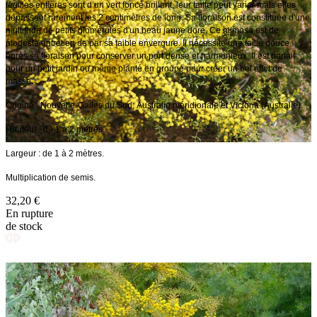
feuilles entières sont d’un vert foncé brillant, leur taille peut varier mais elles
dépassent rarement les 2 centimètres de long. Sa floraison est constituée d'une
multitude de petits glomérules d'un beau jaune doré. Ce mimosa est de
modeste entretien de par sa faible envergure. Il nécessite une taille douce
après sa floraison pour conserver un port dense et harmonieux. Il est parfait
pour un petit jardin ou même planté en groupé pour créer un bel effet de
masse.
Origine : Nouvelle-Galles du Sud, Australie méridionale et Victoria (Australie).
Hauteur : de 1 à 2 mètres.
Largeur : de 1 à 2 mètres.
Multiplication de semis.
32,20 €
En rupture
de stock