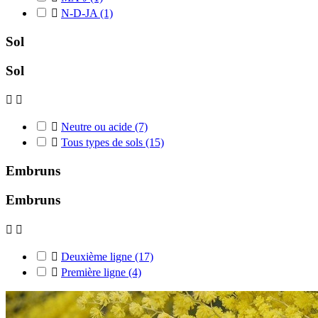

N-D-JA
(1)
Sol
Sol



Neutre ou acide
(7)

Tous types de sols
(15)
Embruns
Embruns



Deuxième ligne
(17)

Première ligne
(4)