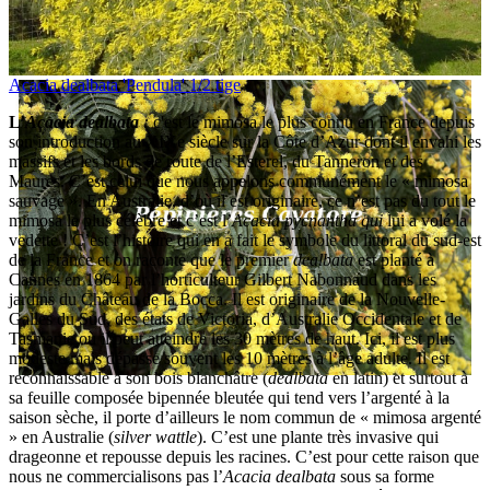
Acacia dealbata 'Pendula' 1/2 tige
L’
Acacia dealbata
:
c'est le mimosa le plus connu en France depuis
son introduction au XIXe siècle sur la Côte d’Azur dont il envahi les
massifs et les bords de route de l’Esterel, du Tanneron et des
Maures. C’est celui que nous appelons communément le « mimosa
sauvage ». En Australie, d’où il est originaire, ce n’est pas du tout le
mimosa le plus célèbre et c’est l’
Acacia pycnantha qui
lui a volé la
vedette ! C’est l’histoire qui en a fait le symbole du littoral du sud-est
de la France et on raconte que le premier
dealbata
est planté à
Cannes en 1864 par l’horticulteur Gilbert Nabonnaud dans les
jardins du Château de la Bocca. Il est originaire de la Nouvelle-
Galles du Sud, des états de Victoria, d’Australie Occidentale et de
Tasmanie où il peut atteindre les 30 mètres de haut. Ici, il est plus
modeste mais dépasse souvent les 10 mètres à l’âge adulte. Il est
reconnaissable à son bois blanchâtre (
dealbata
en latin) et surtout à
sa feuille composée bipennée bleutée qui tend vers l’argenté à la
saison sèche, il porte d’ailleurs le nom commun de « mimosa argenté
» en Australie (
silver wattle
). C’est une plante très invasive qui
drageonne et repousse depuis les racines. C’est pour cette raison que
nous ne commercialisons pas l’
Acacia dealbata
sous sa forme