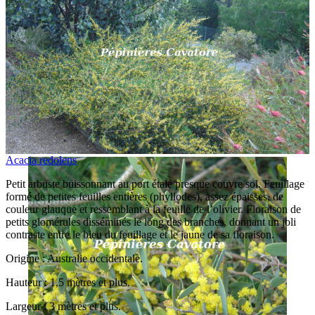
Acacia redolens
Petit arbuste buissonnant au port étalé presque couvre sol. Feuillage
formé de petites feuilles entières (phyllodes), assez épaisses, de
couleur glauque et ressemblant à la feuille de l’olivier. Floraison de
petits glomérules disséminés le long des branches, donnant un joli
contraste entre le bleu du feuillage et le jaune de sa floraison.
Origine : Australie occidentale.
Hauteur : 1,5 mètres et plus.
Largeur : 3 mètres et plus.