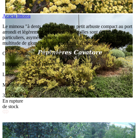
Acacia littorea
Le mimosa "à dents de requin" est un petit arbuste compact au port
arrondi et légèrement retombant. Ses feuilles sont des phyllodes
particuliers, asymétriques de couleur vert foncé. Floraison d'une
multitude de glomérules, jaune crème, sur de courts racèmes.
Origine : Australie Occidentale.
Hauteur : de 1 à 2,5 mètres.
Largeur : de 1 à 2 mètres.
Multiplication de semis.
32,20 €
En rupture
de stock