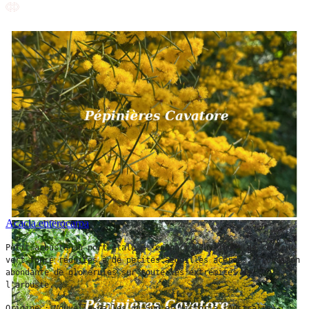
Acacia enterocarpa
Petit arbuste au port étalé et compact. Phyllodes de couleur 
vert foncé réduites à de petites aiguilles acérées. Floraison 
abondante de glomérules sur toute les extrémités de 
l'arbuste. 
Origine : Nouvelle-Galles du Sud et Victoria (Australie).