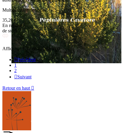
Multiplication de semis.
35,20 €
En rupture
de stock
Affichage 1-12 de 22 article(s)

Précédent
1
2

Suivant
Retour en haut
