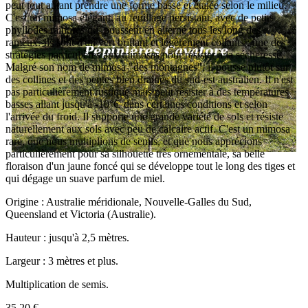
peut tout autant prendre une forme basse et étalée selon le milieu.
C'est un mimosa élégant, au feuillage persistant, avec de petits
phyllodes rainurés qui poussent en alterné tous les long des
rameux. Ils sont d'un vert brillant et légèrement collants ; une des
stratégies particulières aux mimosas pour résister à la sécheresse.
Malgré son nom de mimosa "des montagnes", il pousse plutôt sur
des collines et des pentes bien drainés du sud-est australien. Il n'est
pas particulièrement rustique mais peut résister à des températures
basses allant jusqu'à -10°C dans certaines conditions et selon
l'arrivée du froid. Il supporte une grande variété de sols et résiste
naturellement aux sols avec peu de calcaire actif. C'est un mimosa
rare, que nous multiplions de semis, et que nous apprécions
particulièrement pour sa silhouette très ornementale, sa belle
floraison d'un jaune foncé qui se développe tout le long des tiges et
qui dégage un suave parfum de miel.
Origine : Australie méridionale, Nouvelle-Galles du Sud,
Queensland et Victoria (Australie).
Hauteur : jusqu'à 2,5 mètres.
Largeur : 3 mètres et plus.
Multiplication de semis.
35,20 €