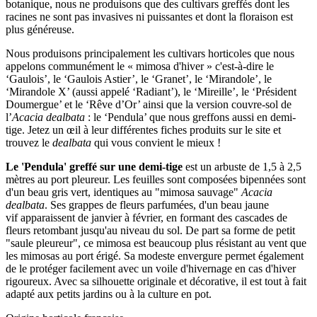
botanique, nous ne produisons que des cultivars greffés dont les
racines ne sont pas invasives ni puissantes et dont la floraison est
plus généreuse.
Nous produisons principalement les cultivars horticoles que nous
appelons communément le « mimosa d'hiver » c'est-à-dire le
‘Gaulois’, le ‘Gaulois Astier’, le ‘Granet’, le ‘Mirandole’, le
‘Mirandole X’ (aussi appelé ‘Radiant’), le ‘Mireille’, le ‘Président
Doumergue’ et le ‘Rêve d’Or’ ainsi que la version couvre-sol de
l’
Acacia dealbata
: le ‘Pendula’ que nous greffons aussi en demi-
tige. Jetez un œil à leur différentes fiches produits sur le site et
trouvez le
dealbata
qui vous convient le mieux !
Le
'Pendula' greffé sur une demi-tige
est un arbuste de 1,5 à 2,5
mètres au port pleureur. Les feuilles sont composées bipennées sont
d'un beau gris vert, identiques au "mimosa sauvage"
Acacia
dealbata
. Ses grappes de fleurs parfumées, d'un beau jaune
vif apparaissent de janvier à février, en formant des cascades de
fleurs retombant jusqu'au niveau du sol. De part sa forme de petit
"saule pleureur", ce mimosa est beaucoup plus résistant au vent que
les mimosas au port érigé. Sa modeste envergure permet également
de le protéger facilement avec un voile d'hivernage en cas d'hiver
rigoureux. Avec sa silhouette originale et décorative, il est tout à fait
adapté aux petits jardins ou à la culture en pot.