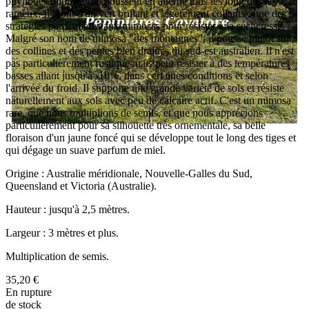
phyllodes rainurés qui poussent en alterné tous les long des
rameux. Ils sont d'un vert brillant et légèrement collants ; une des
stratégies particulières aux mimosas pour résister à la sécheresse.
Malgré son nom de mimosa "des montagnes", il pousse plutôt sur
des collines et des pentes bien drainés du sud-est australien. Il n'est
pas particulièrement rustique mais peut résister à des températures
basses allant jusqu'à -10°C dans certaines conditions et selon
l'arrivée du froid. Il supporte une grande variété de sols et résiste
naturellement aux sols avec peu de calcaire actif. C'est un mimosa
rare, que nous multiplions de semis, et que nous apprécions
particulièrement pour sa silhouette très ornementale, sa belle
floraison d'un jaune foncé qui se développe tout le long des tiges et
qui dégage un suave parfum de miel.
Origine : Australie méridionale, Nouvelle-Galles du Sud,
Queensland et Victoria (Australie).
Hauteur : jusqu'à 2,5 mètres.
Largeur : 3 mètres et plus.
Multiplication de semis.
35,20 €
En rupture
de stock