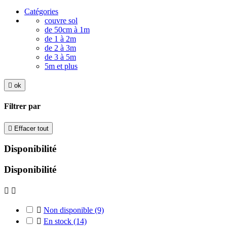
Catégories
couvre sol
de 50cm à 1m
de 1 à 2m
de 2 à 3m
de 3 à 5m
5m et plus

ok
Filtrer par

Effacer tout
Disponibilité
Disponibilité



Non disponible
(9)

En stock
(14)