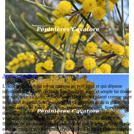
Acacia calamifolia
L'
Acacia calamifolia
est un mimosa au port érigé et qui dépasse
rarement les 3 mètres de haut. Son feuillage léger et souple lui donne
une silhouette élégante et vaporeuse, il est parfait planté comme sujet
isolé dans le jardin pour y ajouter du mouvement et de la grâce. Ses
feuilles sont vert foncé, brillantes, entières et linéaires, fines comme
des aiguilles de pin, mais non piquantes. C'est un arbuste de
végétation moyenne qui laisse traverser les soleil du soleil. Sa
floraison de glomérules abondants s'étend tout le long des tiges ; elle
est généreuse et très parfumée et elle a lieu à la fin de l'hiver jusqu'au