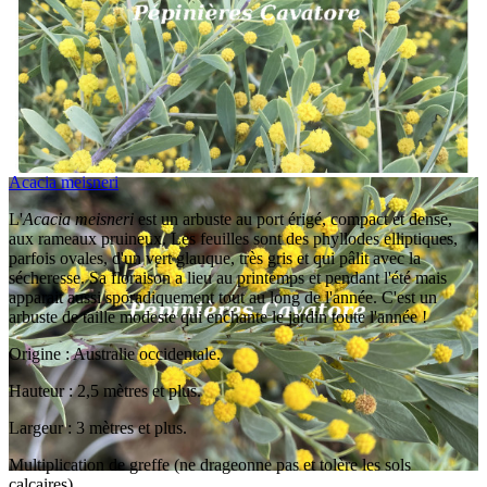
Acacia meisneri
L'
Acacia meisneri
est un arbuste au port érigé, compact et dense,
aux rameaux pruineux. Les feuilles sont des phyllodes elliptiques,
parfois ovales, d'un vert glauque, très gris et qui pâlit avec la
sécheresse. Sa floraison a lieu au printemps et pendant l'été mais
apparait aussi sporadiquement tout au long de l'année. C'est un
arbuste de taille modeste qui enchante le jardin toute l'année !
Origine : Australie occidentale.
Hauteur : 2,5 mètres et plus.
Largeur : 3 mètres et plus.
Multiplication de greffe (ne drageonne pas et tolère les sols
calcaires).