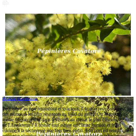
Acacia pravissima
Petit arbre au port retombant et gracieux, l'
Acacia pravissima
est un
des mimosas les plus résistants au froid du genre. On le retrouve
même fréquemment dans les zones au climat le plus clément du sud
de l'Angleterre ! Il résiste tout autant au climat humide et froid
comme à la sécheresse une fois bien établi. Son port est retombant
mais non pleureur, ses rameaux souples retombent gracieusement.