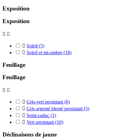
Exposition
Exposition



Soleil
(5)

Soleil et mi-ombre
(18)
Feuillage
Feuillage



Gris-vert persistant
(6)

Gris argenté bleuté persistant
(5)

Semi-caduc
(1)

Vert persistant
(10)
Déclinaisons de jaune