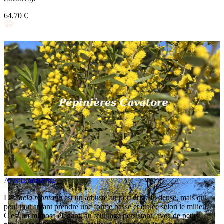
64,70 €
Acacia montana
L'
Acacia montana
est un arbuste au port érigé et dense, mais qui
peut tout autant prendre une forme basse et étalée selon le milieu.
C'est un mimosa élégant, au feuillage persistant, avec de petits