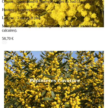
Origine : Queensland et Nouvelle-Galles du Sud (Australie).
Hauteur : 3 mètres et plus.
Largeur : 3 mètres et plus.
Multiplication de greffe (ne drageonne pas et tolère les sols
calcaires).
58,70 €