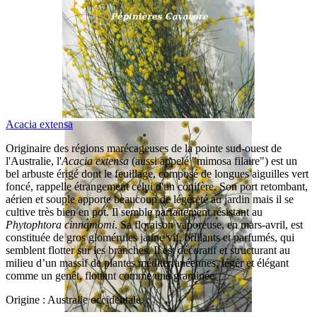
Acacia extensa
Originaire des régions marécageuses de la pointe sud-ouest de
l'Australie, l'
Acacia extensa
(aussi appelé "mimosa filaire") est un
bel arbuste érigé dont le feuillage, composé de longues aiguilles vert
foncé, rappelle étrangement celui d'un conifère. Son port retombant,
aérien et souple apporte beaucoup de légèreté au jardin mais il se
cultive très bien en pot. Il semble parfaitement résistant au
Phytophtora cinnamomi
. Sa floraison vaporeuse, en mars-avril, est
constituée de gros glomérules jaune vif, brillants et parfumés, qui
semblent flotter sur les branches. Il est décoratif et structurant au
milieu d’un massif de plantes méditerranéennes, léger et élégant
comme un genêt, flottant comme une graminée.
Origine : Australie occidentale.