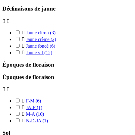
Déclinaisons de jaune



Jaune citron
(3)

Jaune crème
(2)

Jaune foncé
(6)

Jaune vif
(12)
Époques de floraison
Époques de floraison



F-M
(6)

JA-F
(1)

M-A
(10)

N-D-JA
(1)
Sol