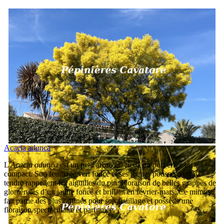
Acacia adunca
L'
Acacia adunca
est un petit arbre gracieux au port érigé et
compact. Son feuillage vert foncé et ses jeunes pousses vert
tendre rappellent les aiguilles du pin. Floraison de belles grappes de
glomérules d’un jaune foncé et brillant en février-mars. Ce mimosa
fait partie des plus raffinés pour son feuillage et possède une
floraison spectaculaire et parfumée.