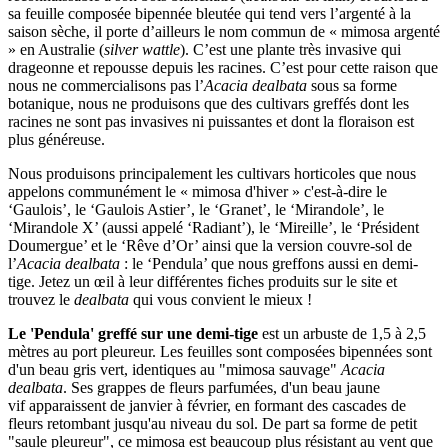
sa feuille composée bipennée bleutée qui tend vers l’argenté à la
saison sèche, il porte d’ailleurs le nom commun de « mimosa argenté
» en Australie (
silver wattle
). C’est une plante très invasive qui
drageonne et repousse depuis les racines. C’est pour cette raison que
nous ne commercialisons pas l’
Acacia dealbata
sous sa forme
botanique, nous ne produisons que des cultivars greffés dont les
racines ne sont pas invasives ni puissantes et dont la floraison est
plus généreuse.
Nous produisons principalement les cultivars horticoles que nous
appelons communément le « mimosa d'hiver » c'est-à-dire le
‘Gaulois’, le ‘Gaulois Astier’, le ‘Granet’, le ‘Mirandole’, le
‘Mirandole X’ (aussi appelé ‘Radiant’), le ‘Mireille’, le ‘Président
Doumergue’ et le ‘Rêve d’Or’ ainsi que la version couvre-sol de
l’
Acacia dealbata
: le ‘Pendula’ que nous greffons aussi en demi-
tige. Jetez un œil à leur différentes fiches produits sur le site et
trouvez le
dealbata
qui vous convient le mieux !
Le
'Pendula' greffé sur une demi-tige
est un arbuste de 1,5 à 2,5
mètres au port pleureur. Les feuilles sont composées bipennées sont
d'un beau gris vert, identiques au "mimosa sauvage"
Acacia
dealbata
. Ses grappes de fleurs parfumées, d'un beau jaune
vif apparaissent de janvier à février, en formant des cascades de
fleurs retombant jusqu'au niveau du sol. De part sa forme de petit
"saule pleureur", ce mimosa est beaucoup plus résistant au vent que