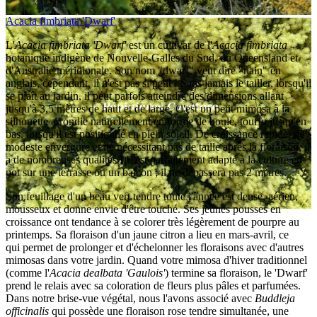
Acacia fimbriata 'Dwarf'
L'
Acacia fimbriata 'Dwarf'
est un cultivar de l'
Acacia fimbriata
botanique indigène de Nouvelle-Galles du Sud, du Queensland et
d'Australie méridionale. Son nom "dwarf" veut dire "nain" en
anglais, cependant, il n'est pas si petit ! Sans jamais le tailler, lorsqu'il
se plaît au jardin, il peut parfois atteindre des dimensions allant
jusqu'à 3,5 mètres de haut et de large. C'est un petit mimosa à la
silhouette arrondie naturellement en forme de boule, touffu jusqu'en
bas, lorsqu'il est positionné en plein soleil. De croissance rapide, de
modeste envergure et ne nécessitant pas de taille après la floraison, il
a de nombreuses qualités ! Il est parfaitement adapté à la culture en
pot sur une terrasse ou un balcon ; il ne dépassera pas 2 mètres.
Son feuillage d'un beau vert tendre toute l'année est dense, aérien,
mousseux et donne envie d'être touché. Ses jeunes pousses en
croissance ont tendance à se colorer très légèrement de pourpre au
printemps. Sa floraison d'un jaune citron a lieu en mars-avril, ce
qui permet de prolonger et d'échelonner les floraisons avec d'autres
mimosas dans votre jardin. Quand votre mimosa d'hiver traditionnel
(comme l'
Acacia dealbata 'Gaulois'
) termine sa floraison, le 'Dwarf'
prend le relais avec sa coloration de fleurs plus pâles et parfumées.
Dans notre brise-vue végétal, nous l'avons associé avec
Buddleja
officinalis
qui possède une floraison rose tendre simultanée, une