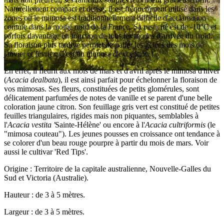
Naturellement compact et dense, il est fréquemment utilisé dans les
zones où le mimosa est traditionnellement difficile d'acclamation
comme dans la moitié nord de la France. Sa rusticité est de -10°C et
parfois davantage en fonction de tous les modes d'arrivée du froid.
Sa floraison plus tardive permet de palier les gelées des mois de
janvier et février. C'est un mimosa d'exception !
En effet, il fleurit aux mois de mars et d'avril après le mimosa d'hiver
(
Acacia dealbata
), il est ainsi parfait pour échelonner la floraison de
vos mimosas. Ses fleurs, constituées de petits glomérules, sont
délicatement parfumées de notes de vanille et se parent d'une belle
coloration jaune citron. Son feuillage gris vert est constitué de petites
feuilles triangulaires, rigides mais non piquantes, semblables à
l'
Acacia vestita '
Sainte-Hélène'
ou encore à l'
Acacia cultriformis
(le
"mimosa couteau"). Les jeunes pousses en croissance ont tendance à
se colorer d'un beau rouge pourpre à partir du mois de mars. Voir
aussi le cultivar 'Red Tips'.
Origine : Territoire de la capitale australienne, Nouvelle-Galles du
Sud et Victoria (Australie).
Hauteur : de 3 à 5 mètres.
Largeur : de 3 à 5 mètres.