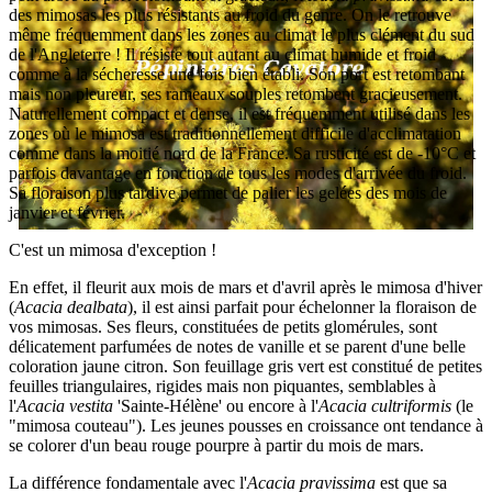
des mimosas les plus résistants au froid du genre. On le retrouve
même fréquemment dans les zones au climat le plus clément du sud
de l'Angleterre ! Il résiste tout autant au climat humide et froid
comme à la sécheresse une fois bien établi. Son port est retombant
mais non pleureur, ses rameaux souples retombent gracieusement.
Naturellement compact et dense, il est fréquemment utilisé dans les
zones où le mimosa est traditionnellement difficile d'acclimatation
comme dans la moitié nord de la France. Sa rusticité est de -10°C et
parfois davantage en fonction de tous les modes d'arrivée du froid.
Sa floraison plus tardive permet de palier les gelées des mois de
janvier et février.
C'est un mimosa d'exception !
En effet, il fleurit aux mois de mars et d'avril après le mimosa d'hiver
(
Acacia dealbata
), il est ainsi parfait pour échelonner la floraison de
vos mimosas. Ses fleurs, constituées de petits glomérules, sont
délicatement parfumées de notes de vanille et se parent d'une belle
coloration jaune citron. Son feuillage gris vert est constitué de petites
feuilles triangulaires, rigides mais non piquantes, semblables à
l'
Acacia vestita
'Sainte-Hélène' ou encore à l'
Acacia cultriformis
(le
"mimosa couteau"). Les jeunes pousses en croissance ont tendance à
se colorer d'un beau rouge pourpre à partir du mois de mars.
La différence fondamentale avec l'
Acacia pravissima
est que sa