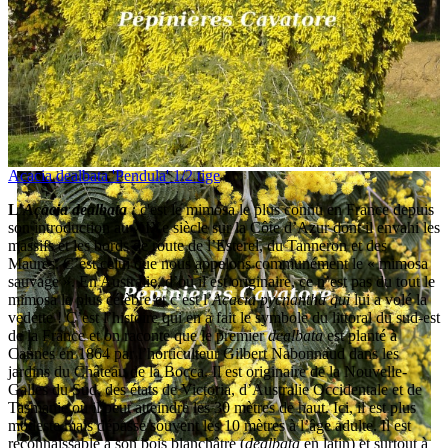
Acacia dealbata 'Pendula' 1/2 tige
L’
Acacia dealbata
:
c'est le mimosa le plus connu en France depuis
son introduction au XIXe siècle sur la Côte d’Azur dont il envahi les
massifs et les bords de route de l’Esterel, du Tanneron et des
Maures. C’est celui que nous appelons communément le « mimosa
sauvage ». En Australie, d’où il est originaire, ce n’est pas du tout le
mimosa le plus célèbre et c’est l’
Acacia pycnantha qui
lui a volé la
vedette ! C’est l’histoire qui en a fait le symbole du littoral du sud-est
de la France et on raconte que le premier
dealbata
est planté à
Cannes en 1864 par l’horticulteur Gilbert Nabonnaud dans les
jardins du Château de la Bocca. Il est originaire de la Nouvelle-
Galles du Sud, des états de Victoria, d’Australie Occidentale et de
Tasmanie où il peut atteindre les 30 mètres de haut. Ici, il est plus
modeste mais dépasse souvent les 10 mètres à l’âge adulte. Il est
reconnaissable à son bois blanchâtre (
dealbata
en latin) et surtout à