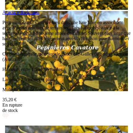
Acacia wilhelmiana
Petit mimosa qui s’intègre bien dans une haie libre en association
avec d’autres arbustes de terrain sec. Très bonne résistance à la
sécheresse dès sa deuxième année de culture. Souvent plus large que
haut, on peut le tailler légèrement après la floraison pour harmoniser
son port.
Origine : Australie méridionale, Nouvelle-Galles du Sud et Victoria
(Australie).
Hauteur : entre 1,5 et 2,5 mètres.
Largeur : 2,5 mètres et plus.
Multiplication de semis.
35,20 €
En rupture
de stock