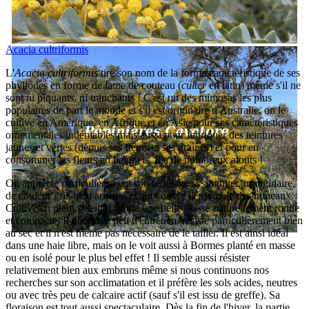
Acacia cultriformis
L'
Acacia cultriformis
tire son nom de la forme caractéristique de ses
phyllodes en forme de lame de couteau (
culter
en latin) même s'il ne
sont ni piquants, ni tranchants ! C'est un des mimosas les plus
populaires de part le monde et s'il est originaire d'Australie, on le
cultive en Amérique, en Afrique et en Asie pour ses caractéristiques
ornementales indéniables mais aussi pour fabriquer des teintures
jaunes et vertes (depuis ses fleurs et ses graines) et pour en
consommer les fleurs en beignets. Il a de nombreux atouts !
On apprécie particulièrement son feuillage si singulier, triangulaire,
de couleur gris-bleu argenté et qui couvre l'ensemble des rameaux.
Cultivé en plein soleil, il forme une belle masse naturellement ronde
et compacte. Il nécessite peu d'entretien, résiste particulièrement bien
au sec et il n'est même pas nécessaire de le tailler. Il est ainsi idéal
dans une haie libre, mais on le voit aussi à Bormes planté en masse
ou en isolé pour le plus bel effet ! Il semble aussi résister
relativement bien aux embruns même si nous continuons nos
recherches sur son acclimatation et il préfère les sols acides, neutres
ou avec très peu de calcaire actif (sauf s'il est issu de greffe). Sa
floraison est tout aussi spectaculaire. Dès la fin de l'hiver, la partie