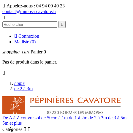

Appelez-nous :
04 94 00 40 23
contact@mimosa-cavatore.fr



Connexion
Ma liste (
0
)
shopping_cart
Panier
0
Pas de produit dans le panier.

home
de 2 à 3m
De A à Z
couvre sol
de 50cm à 1m
de 1 à 2m
de 2 à 3m
de 3 à 5m
5m et plus
Catégories

