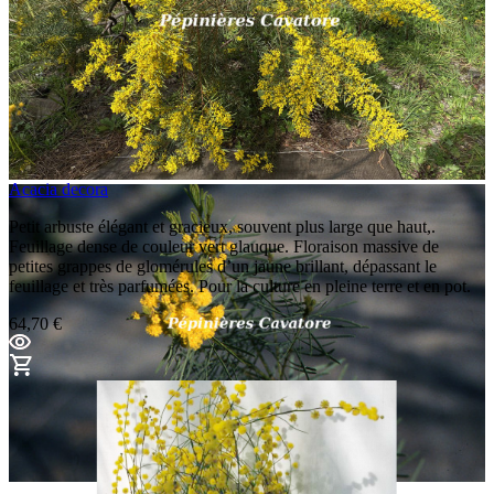
Acacia decora
Petit arbuste élégant et gracieux, souvent plus large que haut,.
Feuillage dense de couleur vert glauque. Floraison massive de
petites grappes de glomérules d’un jaune brillant, dépassant le
feuillage et très parfumées. Pour la culture en pleine terre et en pot.
64,70 €