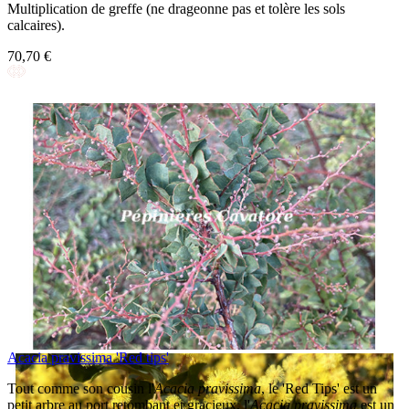
Multiplication de greffe (ne drageonne pas et tolère les sols
calcaires).
70,70 €
Acacia pravissima 'Red tips'
Tout comme son cousin l'
Acacia pravissima
, le 'Red Tips' est un
petit arbre au port retombant et gracieux, l'
Acacia pravissima
est un