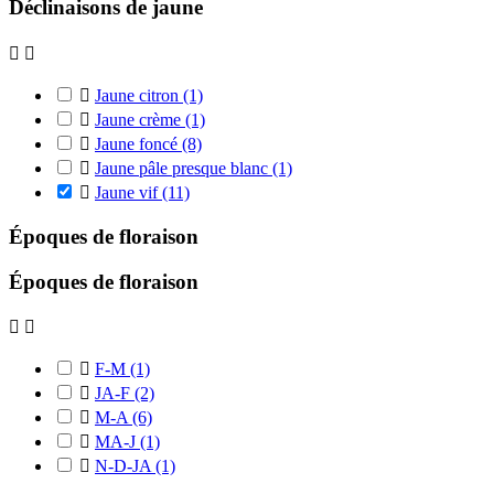
Déclinaisons de jaune



Jaune citron
(1)

Jaune crème
(1)

Jaune foncé
(8)

Jaune pâle presque blanc
(1)

Jaune vif
(11)
Époques de floraison
Époques de floraison



F-M
(1)

JA-F
(2)

M-A
(6)

MA-J
(1)

N-D-JA
(1)