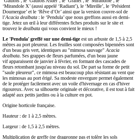
‘Gaulois’, le ‘Gaulois Astier’, le ‘Granet’, le ‘Mirandole’, le
‘Mirandole X’ (aussi appelé ‘Radiant’), le ‘Mireille’, le ‘Président
Doumergue’ et le ‘Rêve d’Or’ ainsi que la version couvre-sol de
l’
Acacia dealbata
: le ‘Pendula’ que nous greffons aussi en demi-
tige. Jetez un œil à leur différentes fiches produits sur le site et
trouvez le
dealbata
qui vous convient le mieux !
Le
'Pendula' greffé sur une demi-tige
est un arbuste de 1,5 à 2,5
mètres au port pleureur. Les feuilles sont composées bipennées sont
d'un beau gris vert, identiques au "mimosa sauvage"
Acacia
dealbata
. Ses grappes de fleurs parfumées, d'un beau jaune
vif apparaissent de janvier à février, en formant des cascades de
fleurs retombant jusqu'au niveau du sol. De part sa forme de petit
"saule pleureur", ce mimosa est beaucoup plus résistant au vent que
les mimosas au port érigé. Sa modeste envergure permet également
de le protéger facilement avec un voile d'hivernage en cas d'hiver
rigoureux. Avec sa silhouette originale et décorative, il est tout à fait
adapté aux petits jardins ou à la culture en pot.
Origine horticole française.
Hauteur : de 1 à 2,5 mètres.
Largeur : de 1,5 à 2,5 mètres.
Multiplication de greffe (ne drageonne pas et tolère les sols