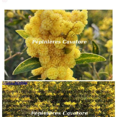
Acacia amoena
Arbuste à végétation moyenne dont les phyllodes sont d’un beau
vert foncé, allongés et arrondis aux extrémités. En Australie, ce
mimosa est communément appelé « boomerang wattle » c'est-à-dire
le mimosa boomerang qui rappelle la forme des feuilles. Avec un
port arrondi et compact, cet Acacia est idéal pour une petite haie
libre. Floraison très dense de grappes de glomérules d'un jaune