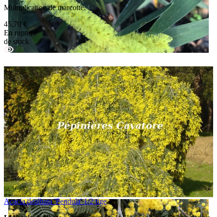
Multiplication de marcotte.
45,70 €
En rupture
de stock
Acacia dealbata 'Pendula' 1/2 tige