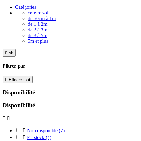
Catégories
couvre sol
de 50cm à 1m
de 1 à 2m
de 2 à 3m
de 3 à 5m
5m et plus

ok
Filtrer par

Effacer tout
Disponibilité
Disponibilité



Non disponible
(7)

En stock
(4)