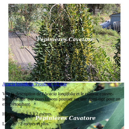
Acacia longifolia 'Prostrate' 1/2 tige
Voir la description de l'
Acacia longifolia e
t le cultivar couvre-
sol 'Prostrate' que nous faisons pousser sur une demi-tige pour un
effet retombant.
Hauteur : de 1,5 à 2 mètres.
Largeur : 2 mètres et plus.