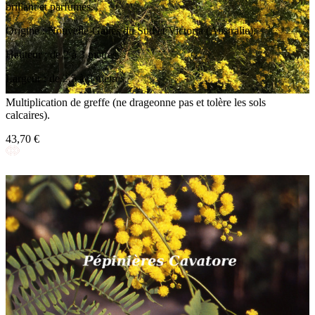
brillant et parfumés.
Origine : Nouvelle-Galles du Sud et Victoria (Australie).
Hauteur : de 2 à 3 mètres.
Largeur : de 2,5 à 3 mètres.
Multiplication de greffe (ne drageonne pas et tolère les sols
calcaires).
43,70 €