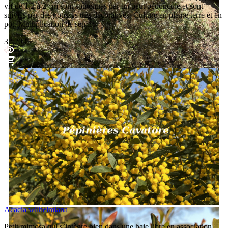
vif de 1.2 à 2 cm sont soutenues par un petit pédoncule et sont
suivies par des gousses très décoratives. Culture en pleine terre et en
pot. Multiplication de semis.
32,20 €
Acacia wilhelmiana
Petit mimosa qui s’intègre bien dans une haie libre en association