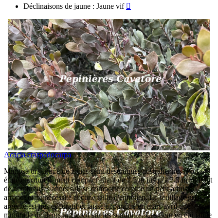
Déclinaisons de jaune : Jaune vif

Acacia craspedocarpa
Mimosa originaire de zones semi désertiques australiennes. Port
érigé et naturellement compact allant de 1.5 m jusqu'à 2.5 m au bout
de nombreuses années. Il se comporte comme un petit arbuste
arrondi et ne nécessite aucune taille d'entretien. Le feuillage gris-
argenté est très décoratif et laisse apparaître en mars/avril une
multitude de fleurs jaune vif sur les sommités. Les fleur en épi jaune