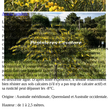
Acacia cupularis
L'
Acacia cupularis
est un petit arbre qui pousse dans les dunes et le
sable des côtes méridionales d'Australie. Son nom commun est le
"parasol côtier" (
Coastal Umbrella Bush
) et même s'il peut avoir un
port érigé, il prend plus naturellement l'allure d'un arbuste arrondi
notamment dans les régions venteuses. Ses feuilles gris-vert, plus
claires quand elles sont juvéniles et plus bleues en plein été, ont la
forme de fines aiguilles non piquantes, ascendantes et dressées ; elles
sont parfois plus épaisses et longues. Le feuillage dense mais sa
finesse lui donne un air aérien. Le bois est brun rougeâtre et se
couvre, au printemps, de beaux glomérules jaune vif. Comme tous
les mimosas, il pousse vite, adore le soleil et les sols drainés et il est
parfait dans une haie pour faire écran sur le bord du jardin. Il est
souvent utilisé, dans sa région d'origine, comme brise-vent maritime
en deuxième ligne. D'après notre expérience, il semble relativement
bien résister aux sols calcaires (s'il n'y a pas trop de calcaire actif) et
sa rusticité peut dépasser les -8°C.
Origine : Australie méridionale, Queensland et Australie occidentale.
Hauteur : de 1 à 2,5 mètres.