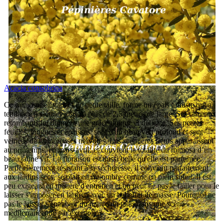
Acacia consobrina
Ce mimosa, élégant et de petite taille, forme un épais arbuste qui a
tendance à s’étaler jusqu'à plus de 2,5 mètres de large. Ses rameaux
retombants lui donnent une grâce unique et délicate. Ses petites
feuilles, longues et épaisses, sont d'un beau vert profond et sont
veinées de nombreuses nervures. Les premières fleurs apparaissent
au printemps, en mars-avril, et couvrent la totalité du mimosa d’un
beau jaune vif. La floraison est aussi belle qu'elle est parfumée.
Particulièrement résistant à la sécheresse, il convient parfaitement
aux jardins secs, se plait en mi-ombre comme en plein soleil. Il est
peu exigeant en matière d'entretien et on peut ne pas le tailler pour le
laisser s'imposer en largeur avec un bel effet de masse. Pourquoi ne
pas le laisser s'épanouir du haut d'un talus dans une scène
méditerranéenne par exemple ?