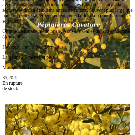
avec d’autres arbustes de terrain sec. Très bonne résistance à la
sécheresse dès sa deuxième année de culture. Souvent plus large que
haut, on peut le tailler légèrement après la floraison pour harmoniser
son port.
Origine : Australie méridionale, Nouvelle-Galles du Sud et Victoria
(Australie).
Hauteur : entre 1,5 et 2,5 mètres.
Largeur : 2,5 mètres et plus.
Multiplication de semis.
35,20 €
En rupture
de stock