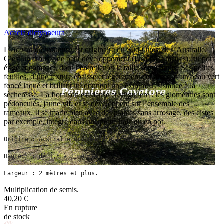
Acacia dictyoneura
L’
Acacia dictyoneura
est originaire du Sud-Ouest de l’Australie.
C’est un arbuste de petit développement (jusqu’à 2 mètres), au port
érigé et compact, dont l’entretien et la taille sont réduits. Ses petites
feuilles, d’une texture épaisse et légèrement collantes, d’un beau vert
foncé laqué et brillant lui donnent une extrême résistance à la
sècheresse. La floraison est dense et singulière : les glomérules sont
pédonculés, jaune vif, et se développent sur l’ensemble des
rameaux. Il se marie bien avec des plantes sans arrosage, des cistes
par exemple, intégré dans une petite haie ou en pot.
Origine : Australie occidentale (Australie).
Hauteur : de 1,5 à 2 mètres.
Largeur : 2 mètres et plus.
Multiplication de semis.
40,20 €
En rupture
de stock