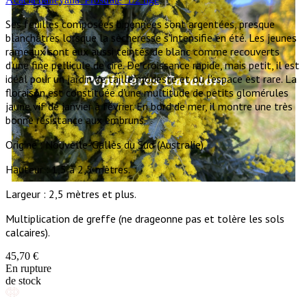
Ses feuilles composées bipennées sont argentées, presque
blanchâtres lorsque la sècheresse s'intensifie en été. Les jeunes
rameaux sont eux aussi teintés de blanc comme recouverts
d'une fine pellicule de cire. De croissance rapide, mais petit, il est
idéal pour un jardin de taille modeste et où l'espace est rare. La
floraison est constituée d'une multitude de petits glomérules
jaune vif de janvier à février. En bord de mer, il montre une très
bonne résistance aux embruns.
Origine : Nouvelle-Galles du Sud (Australie).
Hauteur : 1,5 à 2,5 mètres.
Largeur : 2,5 mètres et plus.
Multiplication de greffe (ne drageonne pas et tolère les sols
calcaires).
45,70 €
En rupture
de stock