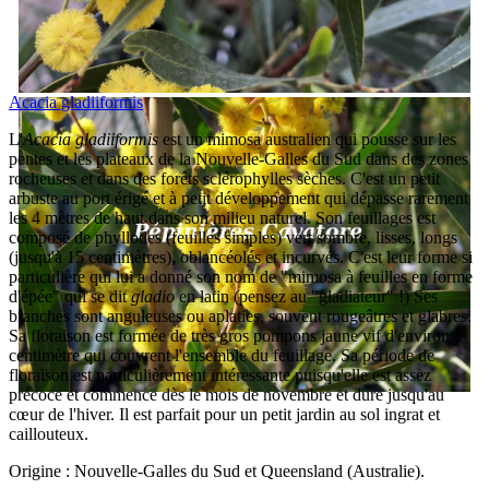
Acacia gladiiformis
L'
Acacia gladiiformis
est un mimosa australien qui pousse sur les
pentes et les plateaux de la Nouvelle-Galles du Sud dans des zones
rocheuses et dans des forêts sclérophylles sèches. C'est un petit
arbuste au port érigé et à petit développement qui dépasse rarement
les 4 mètres de haut dans son milieu naturel. Son feuillages est
composé de phyllodes (feuilles simples) vert sombre, lisses, longs
(jusqu'à 15 centimètres), oblancéolés et incurvés. C'est leur forme si
particulière qui lui a donné son nom de "mimosa à feuilles en forme
d'épée" qui se dit
gladio
en latin (pensez au "gladiateur" !) Ses
branches sont anguleuses ou aplaties, souvent rougeâtres et glabres.
Sa floraison est formée de très gros pompons jaune vif d'environ 1
centimètre qui couvrent l'ensemble du feuillage. Sa période de
floraison est particulièrement intéressante puisqu'elle est assez
précoce et commence dès le mois de novembre et dure jusqu'au
cœur de l'hiver. Il est parfait pour un petit jardin au sol ingrat et
caillouteux.
Origine : Nouvelle-Galles du Sud et Queensland (Australie).