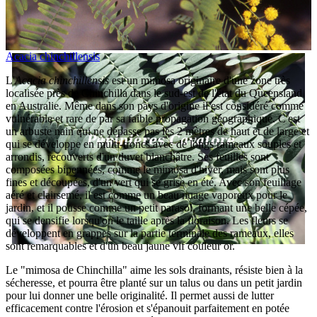
Acacia chinchillensis
L'
Acacia chinchillensis
est un mimosa originaire d'une zone très
localisée près de Chinchilla dans le sud-est de l'état du Queensland
en Australie. Même dans son pays d'origine il est considéré comme
vulnérable et rare de par sa faible propagation géographique. C'est
un arbuste nain qui ne dépasse pas les 2 mètres de haut et de large et
qui se développe en multi-troncs avec de longs rameaux souples et
arrondis, recouverts d'un duvet blanchâtre. Ses feuilles sont
composées bipennées, comme le mimosa d'hiver, mais sont plus
fines et découpées, d'un vert qui se grise en été. Avec son feuillage
aéré et clairsemé, il est comme un beau nuage vaporeux pour le
jardin, et il pousse comme un petit parasol, formant une belle cépée,
qui se densifie lorsqu'on le taille après la floraison. Les fleurs se
développent en grappes sur la partie terminale des rameaux, elles
sont remarquables et d'un beau jaune vif couleur or.
Le "mimosa de Chinchilla" aime les sols drainants, résiste bien à la
sécheresse, et pourra être planté sur un talus ou dans un petit jardin
pour lui donner une belle originalité. Il permet aussi de lutter
efficacement contre l'érosion et s'épanouit parfaitement en potée