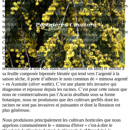
L’
Acacia dealbata
:
c'est le mimosa le plus connu en France depuis
son introduction au XIXe siècle sur la Côte d’Azur dont il envahi les
massifs et les bords de route de l’Esterel, du Tanneron et des
Maures. C’est celui que nous appelons communément le « mimosa
sauvage ». En Australie, d’où il est originaire, ce n’est pas du tout le
mimosa le plus célèbre et c’est l’
Acacia pycnantha qui
lui a volé la
vedette ! C’est l’histoire qui en a fait le symbole du littoral du sud-est
de la France et on raconte que le premier
dealbata
est planté à
Cannes en 1864 par l’horticulteur Gilbert Nabonnaud dans les
jardins du Château de la Bocca. Il est originaire de la Nouvelle-
Galles du Sud, des états de Victoria, d’Australie Occidentale et de
Tasmanie où il peut atteindre les 30 mètres de haut. Ici, il est plus
modeste mais dépasse souvent les 10 mètres à l’âge adulte. Il est
reconnaissable à son bois blanchâtre (
dealbata
en latin) et surtout à
sa feuille composée bipennée bleutée qui tend vers l’argenté à la
saison sèche, il porte d’ailleurs le nom commun de « mimosa argenté
» en Australie (
silver wattle
). C’est une plante très invasive qui
drageonne et repousse depuis les racines. C’est pour cette raison que
nous ne commercialisons pas l’
Acacia dealbata
sous sa forme
botanique, nous ne produisons que des cultivars greffés dont les
racines ne sont pas invasives ni puissantes et dont la floraison est
plus généreuse.
Nous produisons principalement les cultivars horticoles que nous
appelons communément le « mimosa d'hiver » c'est-à-dire le