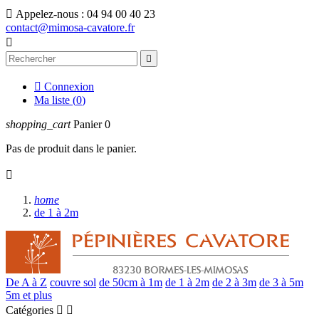

Appelez-nous :
04 94 00 40 23
contact@mimosa-cavatore.fr



Connexion
Ma liste (
0
)
shopping_cart
Panier
0
Pas de produit dans le panier.

home
de 1 à 2m
De A à Z
couvre sol
de 50cm à 1m
de 1 à 2m
de 2 à 3m
de 3 à 5m
5m et plus
Catégories

