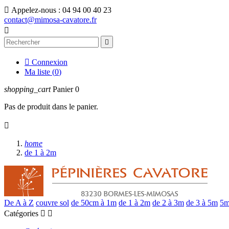

Appelez-nous :
04 94 00 40 23
contact@mimosa-cavatore.fr



Connexion
Ma liste (
0
)
shopping_cart
Panier
0
Pas de produit dans le panier.

home
de 1 à 2m
De A à Z
couvre sol
de 50cm à 1m
de 1 à 2m
de 2 à 3m
de 3 à 5m
5m
Catégories

