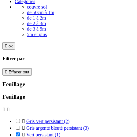
Catégories
couvre sol
de 50cm à 1m
de 1 à 2m
de 2 à 3m
de 3 à 5m
5m et plus

ok
Filtrer par

Effacer tout
Feuillage
Feuillage



Gris-vert persistant
(2)

Gris argenté bleuté persistant
(3)

Vert persistant
(1)