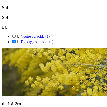
Sol
Sol



Neutre ou acide
(1)

Tous types de sols
(1)
de 1 à 2m