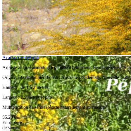
Acacia sclerophylla
Arbuste au port arrondi et légèrement retombant. Feuillage dense de pe
Origine : Australie méridionale, Australie occidentale, Nouvelle-Galles
Hauteur : de 1 à 2 mètres.
Largeur : 2,5 mètres et plus.
Multiplication de semis (résiste naturellement au calcaire).
35,20 €
En rupture
de stock