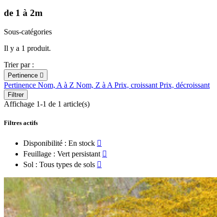
de 1 à 2m
Sous-catégories
Il y a 1 produit.
Trier par :
Pertinence

Pertinence
Nom, A à Z
Nom, Z à A
Prix, croissant
Prix, décroissant
Filtrer
Affichage 1-1 de 1 article(s)
Filtres actifs
Disponibilité : En stock

Feuillage : Vert persistant

Sol : Tous types de sols
