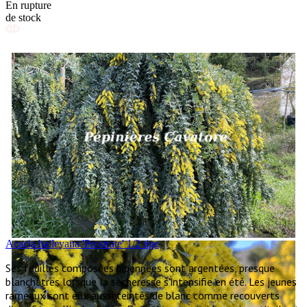
En rupture
de stock
Acacia baileyana 'Prostrate' 1/2 tige
Ses feuilles composées bipennées sont argentées, presque
blanchâtres lorsque la sècheresse s'intensifie en été. Les jeunes
rameaux sont eux aussi teintés de blanc comme recouverts