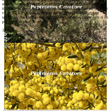
argenté est très décoratif et laisse apparaître en mars/avril une
multitude de fleurs jaune vif sur les sommités. Les fleur en épi jaune
vif de 1.2 à 2 cm sont soutenues par un petit pédoncule et sont
suivies par des gousses très décoratives. Culture en pleine terre et en
pot. Multiplication de semis.
32,20 €