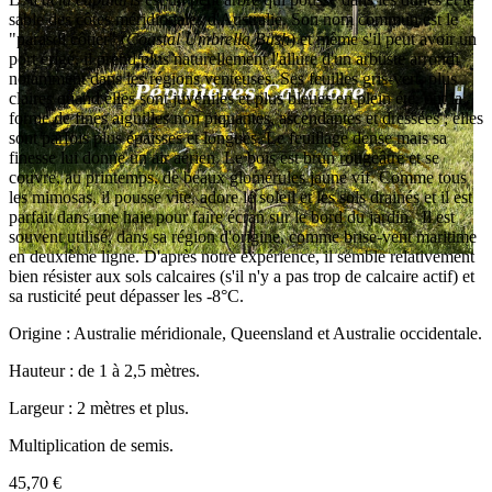
sable des côtes méridionales d'Australie. Son nom commun est le
"parasol côtier" (
Coastal Umbrella Bush
) et même s'il peut avoir un
port érigé, il prend plus naturellement l'allure d'un arbuste arrondi
notamment dans les régions venteuses. Ses feuilles gris-vert, plus
claires quand elles sont juvéniles et plus bleues en plein été, ont la
forme de fines aiguilles non piquantes, ascendantes et dressées ; elles
sont parfois plus épaisses et longues. Le feuillage dense mais sa
finesse lui donne un air aérien. Le bois est brun rougeâtre et se
couvre, au printemps, de beaux glomérules jaune vif. Comme tous
les mimosas, il pousse vite, adore le soleil et les sols drainés et il est
parfait dans une haie pour faire écran sur le bord du jardin. Il est
souvent utilisé, dans sa région d'origine, comme brise-vent maritime
en deuxième ligne. D'après notre expérience, il semble relativement
bien résister aux sols calcaires (s'il n'y a pas trop de calcaire actif) et
sa rusticité peut dépasser les -8°C.
Origine : Australie méridionale, Queensland et Australie occidentale.
Hauteur : de 1 à 2,5 mètres.
Largeur : 2 mètres et plus.
Multiplication de semis.
45,70 €