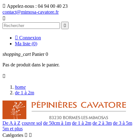

Appelez-nous :
04 94 00 40 23
contact@mimosa-cavatore.fr



Connexion
Ma liste (
0
)
shopping_cart
Panier
0
Pas de produit dans le panier.

home
de 1 à 2m
De A à Z
couvre sol
de 50cm à 1m
de 1 à 2m
de 2 à 3m
de 3 à 5m
5m et plus
Catégories

