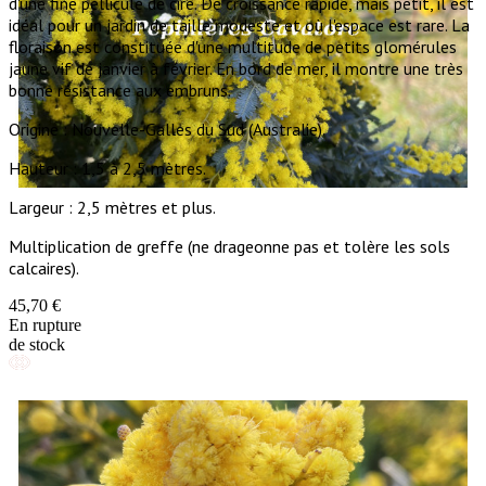
d'une fine pellicule de cire. De croissance rapide, mais petit, il est
idéal pour un jardin de taille modeste et où l'espace est rare. La
floraison est constituée d'une multitude de petits glomérules
jaune vif de janvier à février. En bord de mer, il montre une très
bonne résistance aux embruns.
Origine : Nouvelle-Galles du Sud (Australie).
Hauteur : 1,5 à 2,5 mètres.
Largeur : 2,5 mètres et plus.
Multiplication de greffe (ne drageonne pas et tolère les sols
calcaires).
45,70 €
En rupture
de stock