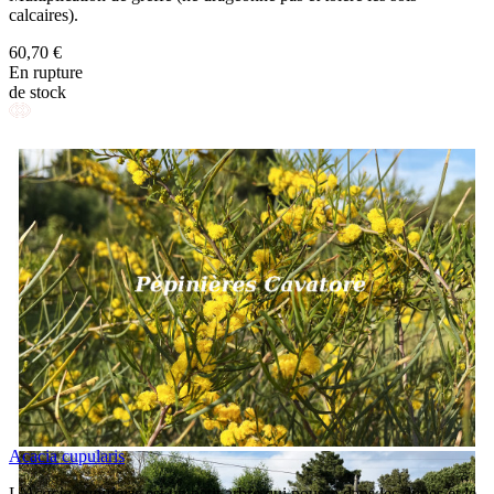
calcaires).
60,70 €
En rupture
de stock
Acacia cupularis
L'
Acacia cupularis
est un petit arbre qui pousse dans les dunes et le