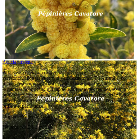
Acacia amoena
Arbuste à végétation moyenne dont les phyllodes sont d’un beau
vert foncé, allongés et arrondis aux extrémités. En Australie, ce
mimosa est communément appelé « boomerang wattle » c'est-à-dire
le mimosa boomerang qui rappelle la forme des feuilles. Avec un
port arrondi et compact, cet Acacia est idéal pour une petite haie
libre. Floraison très dense de grappes de glomérules d'un jaune
brillant et parfumés.
Origine : Nouvelle-Galles du Sud et Victoria (Australie).
Hauteur : de 2 à 3 mètres.
Largeur : de 2,5 à 3 mètres.