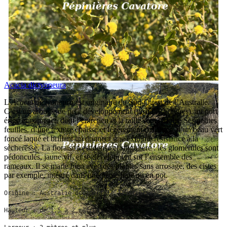
Acacia dictyoneura
L’
Acacia dictyoneura
est originaire du Sud-Ouest de l’Australie.
C’est un arbuste de petit développement (jusqu’à 2 mètres), au port
érigé et compact, dont l’entretien et la taille sont réduits. Ses petites
feuilles, d’une texture épaisse et légèrement collantes, d’un beau vert
foncé laqué et brillant lui donnent une extrême résistance à la
sècheresse. La floraison est dense et singulière : les glomérules sont
pédonculés, jaune vif, et se développent sur l’ensemble des
rameaux. Il se marie bien avec des plantes sans arrosage, des cistes
par exemple, intégré dans une petite haie ou en pot.
Origine : Australie occidentale (Australie).
Hauteur : de 1,5 à 2 mètres.