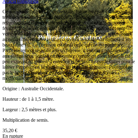
Acacia consobrina
Ce mimosa, élégant et de petite taille, forme un épais arbuste qui a
tendance à s’étaler jusqu'à plus de 2,5 mètres de large. Ses rameaux
retombants lui donnent une grâce unique et délicate. Ses petites
feuilles, longues et épaisses, sont d'un beau vert profond et sont
veinées de nombreuses nervures. Les premières fleurs apparaissent
au printemps, en mars-avril, et couvrent la totalité du mimosa d’un
beau jaune vif. La floraison est aussi belle qu'elle est parfumée.
Particulièrement résistant à la sécheresse, il convient parfaitement
aux jardins secs, se plait en mi-ombre comme en plein soleil. Il est
peu exigeant en matière d'entretien et on peut ne pas le tailler pour le
laisser s'imposer en largeur avec un bel effet de masse. Pourquoi ne
pas le laisser s'épanouir du haut d'un talus dans une scène
méditerranéenne par exemple ?
Origine : Australie Occidentale.
Hauteur : de 1 à 1,5 mètre.
Largeur : 2,5 mètres et plus.
Multiplication de semis.
35,20 €
En rupture