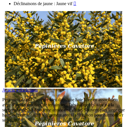
Déclinaisons de jaune : Jaune vif

Acacia wilhelmiana
Petit mimosa qui s’intègre bien dans une haie libre en association
avec d’autres arbustes de terrain sec. Très bonne résistance à la
sécheresse dès sa deuxième année de culture. Souvent plus large que
haut, on peut le tailler légèrement après la floraison pour harmoniser
son port.