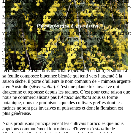
L’
Acacia dealbata
:
c'est le mimosa le plus connu en France depuis
son introduction au XIXe siècle sur la Côte d’Azur dont il envahi les
massifs et les bords de route de l’Esterel, du Tanneron et des
Maures. C’est celui que nous appelons communément le « mimosa
sauvage ». En Australie, d’où il est originaire, ce n’est pas du tout le
mimosa le plus célèbre et c’est l’
Acacia pycnantha qui
lui a volé la
vedette ! C’est l’histoire qui en a fait le symbole du littoral du sud-est
de la France et on raconte que le premier
dealbata
est planté à
Cannes en 1864 par l’horticulteur Gilbert Nabonnaud dans les
jardins du Château de la Bocca. Il est originaire de la Nouvelle-
Galles du Sud, des états de Victoria, d’Australie Occidentale et de
Tasmanie où il peut atteindre les 30 mètres de haut. Ici, il est plus
modeste mais dépasse souvent les 10 mètres à l’âge adulte. Il est
reconnaissable à son bois blanchâtre (
dealbata
en latin) et surtout à
sa feuille composée bipennée bleutée qui tend vers l’argenté à la
saison sèche, il porte d’ailleurs le nom commun de « mimosa argenté
» en Australie (
silver wattle
). C’est une plante très invasive qui
drageonne et repousse depuis les racines. C’est pour cette raison que
nous ne commercialisons pas l’
Acacia dealbata
sous sa forme
botanique, nous ne produisons que des cultivars greffés dont les
racines ne sont pas invasives ni puissantes et dont la floraison est
plus généreuse.
Nous produisons principalement les cultivars horticoles que nous
appelons communément le « mimosa d'hiver » c'est-à-dire le