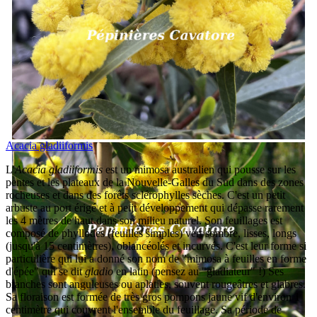
Acacia gladiiformis
L'
Acacia gladiiformis
est un mimosa australien qui pousse sur les
pentes et les plateaux de la Nouvelle-Galles du Sud dans des zones
rocheuses et dans des forêts sclérophylles sèches. C'est un petit
arbuste au port érigé et à petit développement qui dépasse rarement
les 4 mètres de haut dans son milieu naturel. Son feuillages est
composé de phyllodes (feuilles simples) vert sombre, lisses, longs
(jusqu'à 15 centimètres), oblancéolés et incurvés. C'est leur forme si
particulière qui lui a donné son nom de "mimosa à feuilles en forme
d'épée" qui se dit
gladio
en latin (pensez au "gladiateur" !) Ses
branches sont anguleuses ou aplaties, souvent rougeâtres et glabres.
Sa floraison est formée de très gros pompons jaune vif d'environ 1
centimètre qui couvrent l'ensemble du feuillage. Sa période de