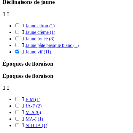
Déclinaisons de jaune



Jaune citron
(1)

Jaune crème
(1)

Jaune foncé
(8)

Jaune pâle presque blanc
(1)

Jaune vif
(11)
Époques de floraison
Époques de floraison



F-M
(1)

JA-F
(2)

M-A
(6)

MA-J
(1)

N-D-JA
(1)