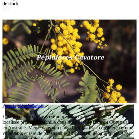
de stock
Acacia chinchillensis
L'
Acacia chinchillensis
est un mimosa originaire d'une zone très
localisée près de Chinchilla dans le sud-est de l'état du Queensland
en Australie. Même dans son pays d'origine il est considéré comme
vulnérable et rare de par sa faible propagation géographique. C'est
un arbuste nain qui ne dépasse pas les 2 mètres de haut et de large et