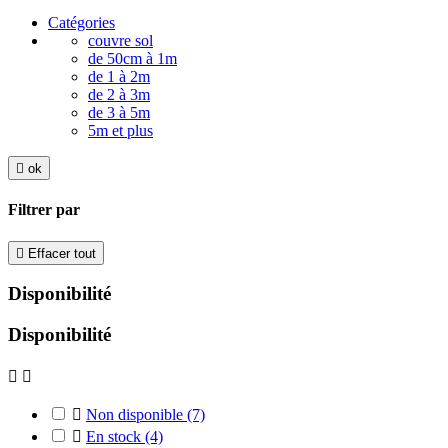
Catégories
couvre sol
de 50cm à 1m
de 1 à 2m
de 2 à 3m
de 3 à 5m
5m et plus

ok
Filtrer par

Effacer tout
Disponibilité
Disponibilité



Non disponible
(7)

En stock
(4)