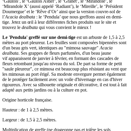
‘Gaulois’, le ‘Gaulois Astier’, le ‘Granet’, le ‘Mirandole’, le
‘Mirandole X’ (aussi appelé ‘Radiant’), le ‘Mireille’, le ‘Président
Doumergue’ et le ‘Rêve d’Or’ ainsi que la version couvre-sol de
l’
Acacia dealbata
: le ‘Pendula’ que nous greffons aussi en demi-
tige. Jetez un œil à leur différentes fiches produits sur le site et
trouvez le
dealbata
qui vous convient le mieux !
Le
'Pendula' greffé sur une demi-tige
est un arbuste de 1,5 à 2,5
mètres au port pleureur. Les feuilles sont composées bipennées sont
d'un beau gris vert, identiques au "mimosa sauvage"
Acacia
dealbata
. Ses grappes de fleurs parfumées, d'un beau jaune
vif apparaissent de janvier à février, en formant des cascades de
fleurs retombant jusqu'au niveau du sol. De part sa forme de petit
"saule pleureur", ce mimosa est beaucoup plus résistant au vent que
les mimosas au port érigé. Sa modeste envergure permet également
de le protéger facilement avec un voile d'hivernage en cas d'hiver
rigoureux. Avec sa silhouette originale et décorative, il est tout à fait
adapté aux petits jardins ou à la culture en pot.
Origine horticole française.
Hauteur : de 1 à 2,5 mètres.
Largeur : de 1,5 à 2,5 mètres.
Multiplication de greffe (ne drageonne pas et tolère les sols