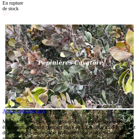
En rupture
de stock
Acacia craspedocarpa
Mimosa originaire de zones semi désertiques australiennes. Port
érigé et naturellement compact allant de 1.5 m jusqu'à 2.5 m au bout
de nombreuses années. Il se comporte comme un petit arbuste
arrondi et ne nécessite aucune taille d'entretien. Le feuillage gris-