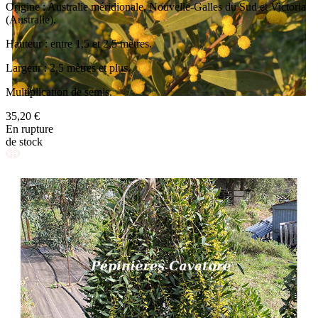
Origine : Australie méridionale, Nouvelle-Galles du Sud et Victoria
(Australie).
Hauteur : entre 1,5 et 2,5 mètres.
Largeur : 2,5 mètres et plus.
Multiplication de semis.
35,20 €
En rupture
de stock