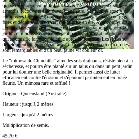
qui se développe en multi-troncs avec de longs rameaux souples et
arrondis, recouverts d'un duvet blanchâtre. Ses feuilles sont
composées bipennées, comme le mimosa d'hiver, mais sont plus
fines et découpées, d'un vert qui se grise en été. Avec son feuillage
aéré et clairsemé, il est comme un beau nuage vaporeux pour le
jardin, et il pousse comme un petit parasol, formant une belle cépée,
qui se densifie lorsqu'on le taille après la floraison. Les fleurs se
développent en grappes sur la partie terminale des rameaux, elles
sont remarquables et d'un beau jaune vif couleur or.
Le "mimosa de Chinchilla" aime les sols drainants, résiste bien à la
sécheresse, et pourra être planté sur un talus ou dans un petit jardin
pour lui donner une belle originalité. Il permet aussi de lutter
efficacement contre l'érosion et s'épanouit parfaitement en potée
fleurie. Un mimosa rare et raffiné !
Origine : Queensland (Australie).
Hauteur : jusqu'à 2 mètres.
Largeur : jusqu'à 2 mètres.
Multiplication de semis.
45,70 €