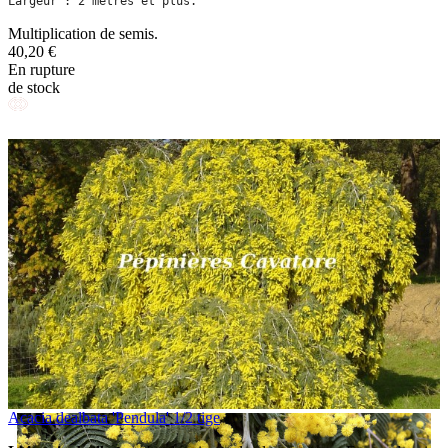
Largeur : 2 mètres et plus.
Multiplication de semis.
40,20 €
En rupture
de stock
Acacia dealbata 'Pendula' 1/2 tige