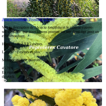
Acacia longifolia 'Prostrate' 1/2 tige
Voir la description de l'
Acacia longifolia e
t le cultivar couvre-
sol 'Prostrate' que nous faisons pousser sur une demi-tige pour un
effet retombant.
Hauteur : de 1,5 à 2 mètres.
Largeur : 2 mètres et plus.
Multiplication de marcotte.
45,70 €
En rupture
de stock