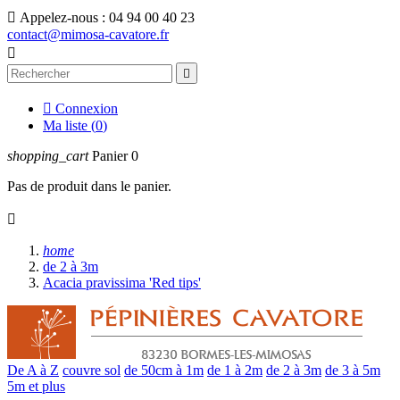

Appelez-nous :
04 94 00 40 23
contact@mimosa-cavatore.fr



Connexion
Ma liste (
0
)
shopping_cart
Panier
0
Pas de produit dans le panier.

home
de 2 à 3m
Acacia pravissima 'Red tips'
De A à Z
couvre sol
de 50cm à 1m
de 1 à 2m
de 2 à 3m
de 3 à 5m
5m et plus