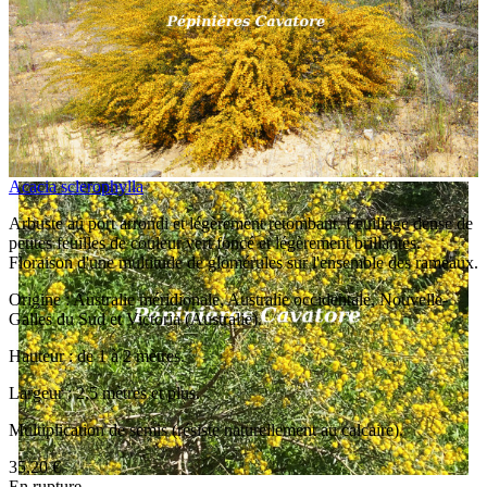
Acacia sclerophylla
Arbuste au port arrondi et légèrement retombant. Feuillage dense de
petites feuilles de couleur vert foncé et légèrement brillantes.
Floraison d'une multitude de glomérules sur l'ensemble des rameaux.
Origine : Australie méridionale, Australie occidentale, Nouvelle-
Galles du Sud et Victoria (Australie).
Hauteur : de 1 à 2 mètres.
Largeur : 2,5 mètres et plus.
Multiplication de semis (résiste naturellement au calcaire).
35,20 €
En rupture