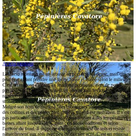
Acacia montana
L'
Acacia montana
est un arbuste au port érigé et dense, mais qui
peut tout autant prendre une forme basse et étalée selon le milieu.
C'est un mimosa élégant, au feuillage persistant, avec de petits
phyllodes rainurés qui poussent en alterné tous les long des
rameux. Ils sont d'un vert brillant et légèrement collants ; une des
stratégies particulières aux mimosas pour résister à la sécheresse.
Malgré son nom de mimosa "des montagnes", il pousse plutôt sur
des collines et des pentes bien drainés du sud-est australien. Il n'est
pas particulièrement rustique mais peut résister à des températures
basses allant jusqu'à -10°C dans certaines conditions et selon
l'arrivée du froid. Il supporte une grande variété de sols et résiste
naturellement aux sols avec peu de calcaire actif. C'est un mimosa