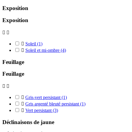
Exposition
Exposition



Soleil
(1)

Soleil et mi-ombre
(4)
Feuillage
Feuillage



Gris-vert persistant
(1)

Gris argenté bleuté persistant
(1)

Vert persistant
(3)
Déclinaisons de jaune