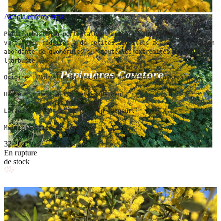
Acacia enterocarpa
Petit arbuste au port étalé et compact. Phyllodes de couleur 
vert foncé réduites à de petites aiguilles acérées. Floraison 
abondante de glomérules sur toute les extrémités de 
l'arbuste. 
Origine : Nouvelle-Galles du Sud et Victoria (Australie).
Hauteur : de 1 à 1,5 mètres de haut.
Largeur : 3 mètres et plus en largeur.
Multiplication de semis.
32,20 €
En rupture
de stock