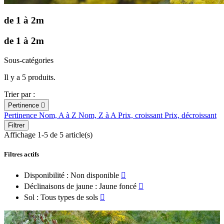
de 1 à 2m
de 1 à 2m
Sous-catégories
Il y a 5 produits.
Trier par :
Pertinence

Pertinence
Nom, A à Z
Nom, Z à A
Prix, croissant
Prix, décroissant
Filtrer
Affichage 1-5 de 5 article(s)
Filtres actifs
Disponibilité : Non disponible

Déclinaisons de jaune : Jaune foncé

Sol : Tous types de sols
