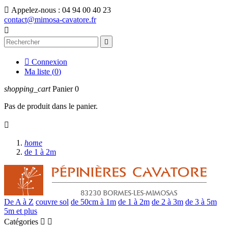

Appelez-nous :
04 94 00 40 23
contact@mimosa-cavatore.fr



Connexion
Ma liste (
0
)
shopping_cart
Panier
0
Pas de produit dans le panier.

home
de 1 à 2m
De A à Z
couvre sol
de 50cm à 1m
de 1 à 2m
de 2 à 3m
de 3 à 5m
5m et plus
Catégories

