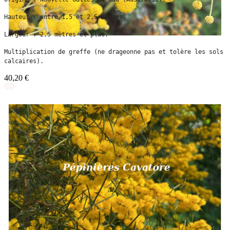
Hauteur : entre 1,5 et 2,5 mètres.
Largeur : 2,5 mètres et plus.
Multiplication de greffe (ne drageonne pas et tolère les sols 
calcaires).
40,20 €