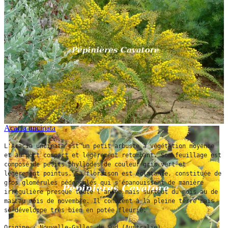
Acacia uncinata
L'Acacia uncinata est un petit arbuste à végétation moyenne 
et au port compact et légèrement retombant. Son feuillage est 
composé de petits phyllodes de couleur gris vert et 
légèrement pointus. Sa floraison est éclatante, constituée de 
gros glomérules pédonculés qui s'épanouissent de manière 
irrégulière presque toute l'année mais surtout du mois au de 
mai au mois de novembre. Il convient à la pleine terre mais 
se développe très bien en potée fleurie.
Origine : Nouvelle-Galles du Sud (Australie).