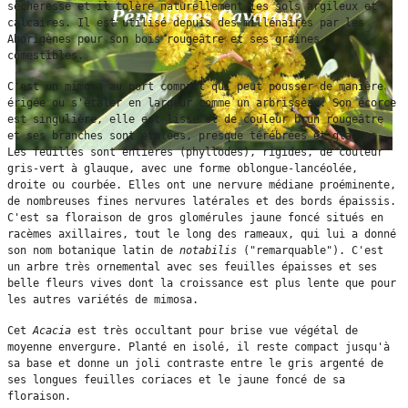
sécheresse et il tolère naturellement les sols argileux et 
calcaires. Il est utilisé depuis des millénaires par les 
Aborigènes pour son bois rougeâtre et ses graines 
comestibles.
C'est un mimosa au port compact qui peut pousser de manière 
érigée ou s'étaler en largeur comme un arbrisseau. Son écorce 
est singulière, elle est lisse et de couleur brun rougeâtre 
et ses branches sont étalées, presque térébrées et glabres. 
Les feuilles sont entières (phyllodes), rigides, de couleur 
gris-vert à glauque, avec une forme oblongue-lancéolée, 
droite ou courbée. Elles ont une nervure médiane proéminente, 
de nombreuses fines nervures latérales et des bords épaissis. 
C'est sa floraison de gros glomérules jaune foncé situés en 
racèmes axillaires, tout le long des rameaux, qui lui a donné 
son nom botanique latin de 
notabilis
 ("remarquable"). C'est 
un arbre très ornemental avec ses feuilles épaisses et ses 
belle fleurs vives dont la croissance est plus lente que pour 
les autres variétés de mimosa.
Cet 
Acacia
 est très occultant pour brise vue végétal de 
moyenne envergure. Planté en isolé, il reste compact jusqu'à 
sa base et donne un joli contraste entre le gris argenté de 
ses longues feuilles coriaces et le jaune foncé de sa 
floraison. 