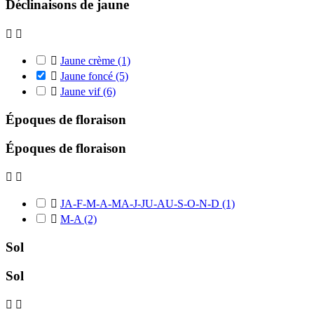
Déclinaisons de jaune



Jaune crème
(1)

Jaune foncé
(5)

Jaune vif
(6)
Époques de floraison
Époques de floraison



JA-F-M-A-MA-J-JU-AU-S-O-N-D
(1)

M-A
(2)
Sol
Sol

