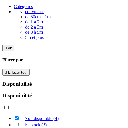
Catégories
couvre sol
de 50cm à 1m
de 1 à 2m
de 2 à 3m
de 3 à 5m
5m et plus

ok
Filtrer par

Effacer tout
Disponibilité
Disponibilité



Non disponible
(4)

En stock
(3)